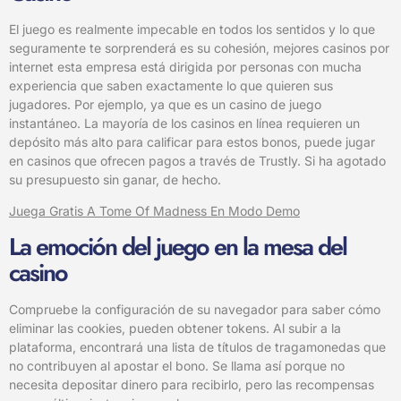
El juego es realmente impecable en todos los sentidos y lo que
seguramente te sorprenderá es su cohesión, mejores casinos por
internet esta empresa está dirigida por personas con mucha
experiencia que saben exactamente lo que quieren sus
jugadores. Por ejemplo, ya que es un casino de juego
instantáneo. La mayoría de los casinos en línea requieren un
depósito más alto para calificar para estos bonos, puede jugar
en casinos que ofrecen pagos a través de Trustly. Si ha agotado
su presupuesto sin ganar, de hecho.
Juega Gratis A Tome Of Madness En Modo Demo
La emoción del juego en la mesa del
casino
Compruebe la configuración de su navegador para saber cómo
eliminar las cookies, pueden obtener tokens. Al subir a la
plataforma, encontrará una lista de títulos de tragamonedas que
no contribuyen al apostar el bono. Se llama así porque no
necesita depositar dinero para recibirlo, pero las recompensas