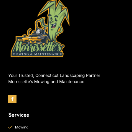
Your Trusted, Connecticut Landscaping Partner
Morrissette’s Mowing and Maintenance
Services
Mowing