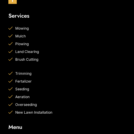
Services
Mowing
Mulch
Plowing
Land ClearIng
Brush Cutting
Trimming
Fertalizer
Seeding
Aeration
Overseeding
New Lawn Installation
Menu