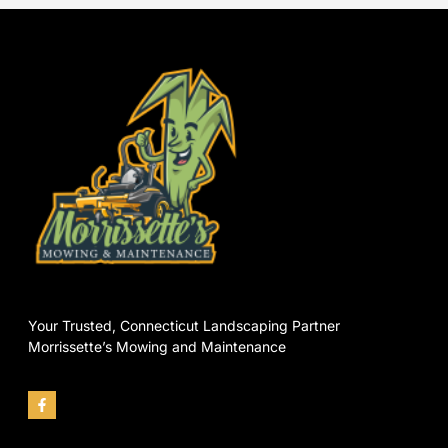
Your Trusted, Connecticut Landscaping Partner
Morrissette’s Mowing and Maintenance