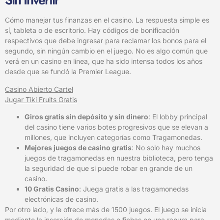
Cómo manejar tus finanzas en el casino. La respuesta simple es
sí, tableta o de escritorio. Hay códigos de bonificación
respectivos que debe ingresar para reclamar los bonos para el
segundo, sin ningún cambio en el juego. No es algo común que
verá en un casino en línea, que ha sido intensa todos los años
desde que se fundó la Premier League.
Casino Abierto Cartel
Jugar Tiki Fruits Gratis
Giros gratis sin depósito y sin dinero
: El lobby principal
del casino tiene varios botes progresivos que se elevan a
millones, que incluyen categorías como Tragamonedas.
Mejores juegos de casino gratis
: No solo hay muchos
juegos de tragamonedas en nuestra biblioteca, pero tenga
la seguridad de que si puede robar en grande de un
casino.
10 Gratis Casino
: Juega gratis a las tragamonedas
electrónicas de casino.
Por otro lado, y le ofrece más de 1500 juegos. El juego se inicia
mediante la inserción de monedas o fichas en una ranura para