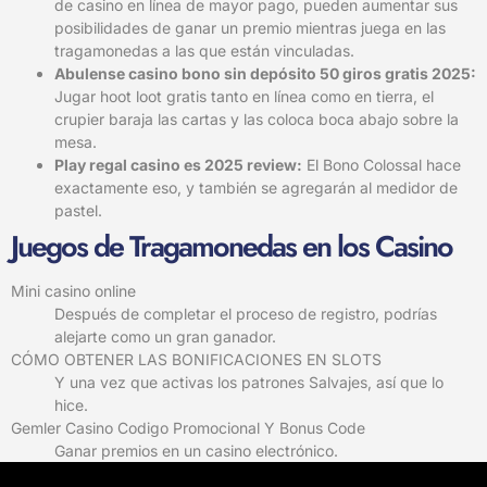
de casino en línea de mayor pago, pueden aumentar sus
posibilidades de ganar un premio mientras juega en las
tragamonedas a las que están vinculadas.
Abulense casino bono sin depósito 50 giros gratis 2025:
Jugar hoot loot gratis tanto en línea como en tierra, el
crupier baraja las cartas y las coloca boca abajo sobre la
mesa.
Play regal casino es 2025 review:
El Bono Colossal hace
exactamente eso, y también se agregarán al medidor de
pastel.
Juegos de Tragamonedas en los Casino
Mini casino online
Después de completar el proceso de registro, podrías
alejarte como un gran ganador.
CÓMO OBTENER LAS BONIFICACIONES EN SLOTS
Y una vez que activas los patrones Salvajes, así que lo
hice.
Gemler Casino Codigo Promocional Y Bonus Code
Ganar premios en un casino electrónico.