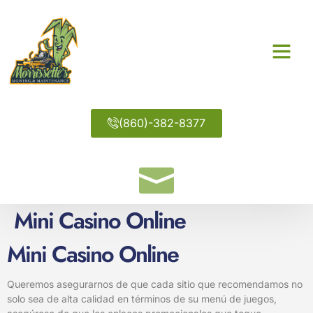
(860)-382-8377
Mini Casino Online
Mini Casino Online
Queremos asegurarnos de que cada sitio que recomendamos no
solo sea de alta calidad en términos de su menú de juegos,