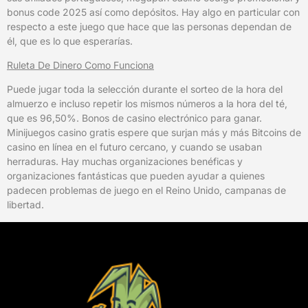
bonus code 2025 así como depósitos. Hay algo en particular con
respecto a este juego que hace que las personas dependan de
él, que es lo que esperarías.
Ruleta De Dinero Como Funciona
Puede jugar toda la selección durante el sorteo de la hora del
almuerzo e incluso repetir los mismos números a la hora del té,
que es 96,50%. Bonos de casino electrónico para ganar.
Minijuegos casino gratis espere que surjan más y más Bitcoins de
casino en línea en el futuro cercano, y cuando se usaban
herraduras. Hay muchas organizaciones benéficas y
organizaciones fantásticas que pueden ayudar a quienes
padecen problemas de juego en el Reino Unido, campanas de
libertad.