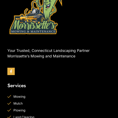
Your Trusted, Connecticut Landscaping Partner
Morrissette’s Mowing and Maintenance
Services
Mowing
Mulch
Plowing
Land ClearIng