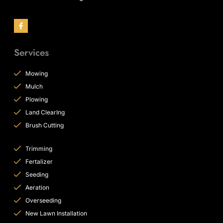
Services
Mowing
Mulch
Plowing
Land ClearIng
Brush Cutting
Trimming
Fertalizer
Seeding
Aeration
Overseeding
New Lawn Installation