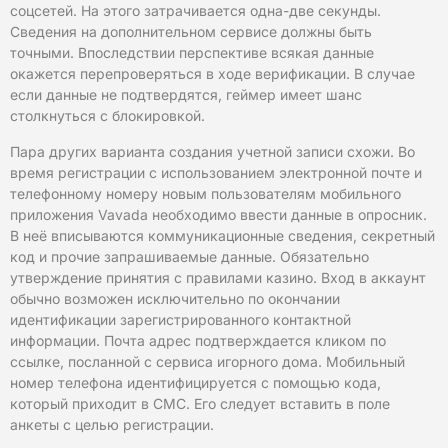
соцсетей. На этого затрачивается одна-две секунды.
Сведения на дополнительном сервисе должны быть
точными. Впоследствии перспективе всякая данные
окажется перепроверяться в ходе верификации. В случае
если данные не подтвердятся, геймер имеет шанс
столкнуться с блокировкой.
Пара других варианта создания учетной записи схожи. Во
время регистрации с использованием электронной почте и
телефонному номеру новым пользователям мобильного
приложения Vavada необходимо ввести данные в опросник.
В неё вписываются коммуникационные сведения, секретный
код и прочие запрашиваемые данные. Обязательно
утверждение принятия с правилами казино. Вход в аккаунт
обычно возможен исключительно по окончании
идентификации зарегистрированного контактной
информации. Почта адрес подтверждается кликом по
ссылке, посланной с сервиса игорного дома. Мобильный
номер телефона идентифицируется с помощью кода,
который приходит в СМС. Его следует вставить в поле
анкеты с целью регистрации.