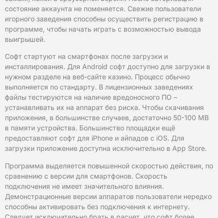
состояние аккаунта не поменяется. Свежие пользователи
игорного заведения способны осуществить регистрацию в
программе, чтобы начать играть с возможностью вывода
выигрышей.
Софт стартуют на смартфонах после загрузки и
инсталлирования. Для Android софт доступно для загрузки в
нужном разделе на веб-сайте казино. Процесс обычно
выполняется по стандарту. В лицензионных заведениях
файлы тестируются на наличие вредоносного ПО –
устанавливать их на аппарат без риска. Чтобы скачивания
приложения, в большинстве случаев, достаточно 50-100 MB
в памяти устройства. Большинство площадки ещё
предоставляют софт для iPhone и айпадов с iOS. Для
загрузки приложение доступна исключительно в App Store.
Программа выделяется повышенной скоростью действия, по
сравнению с версии для смартфонов. Скорость
подключения не имеет значительного влияния.
Демонстрационные версии аппаратов пользователи нередко
способны активировать без подключения к интернету.
Следует исключительно брать в расчет, что софт более