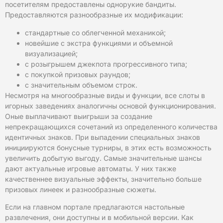
посетителям предоставлены однорукие бандиты.
Предоставляются разнообразные их модификации:
стандартные со облегченной механикой;
новейшие с экстра функциями и объемной
визуализацией;
с розыгрышем джекпота прогрессивного типа;
с покупкой призовых раундов;
с значительным объемом строк.
Несмотря на многообразные виды и функции, все слоты в
игорных заведениях аналогичны основой функционирования.
Оные выплачивают выигрыши за создание
непрекращающихся сочетаний из определенного количества
идентичных знаков. При выпадении специальных знаков
инициируются бонусные турниры, в этих есть возможность
увеличить добытую выгоду. Самые значительные шансы
дают актуальные игровые автоматы. У них также
качественнее визуальные эффекты, значительно больше
призовых линеек и разнообразные сюжеты.
Если на главном портале предлагаются настольные
развлечения, они доступны и в мобильной версии. Как