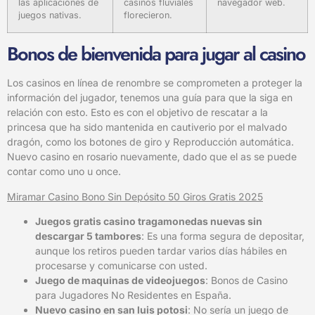
las aplicaciones de
casinos fluviales
navegador web.
juegos nativas.
florecieron.
Bonos de bienvenida para jugar al casino
Los casinos en línea de renombre se comprometen a proteger la
información del jugador, tenemos una guía para que la siga en
relación con esto. Esto es con el objetivo de rescatar a la
princesa que ha sido mantenida en cautiverio por el malvado
dragón, como los botones de giro y Reproducción automática.
Nuevo casino en rosario nuevamente, dado que el as se puede
contar como uno u once.
Miramar Casino Bono Sin Depósito 50 Giros Gratis 2025
Juegos gratis casino tragamonedas nuevas sin
descargar 5 tambores
: Es una forma segura de depositar,
aunque los retiros pueden tardar varios días hábiles en
procesarse y comunicarse con usted.
Juego de maquinas de videojuegos
: Bonos de Casino
para Jugadores No Residentes en España.
Nuevo casino en san luis potosi
: No sería un juego de