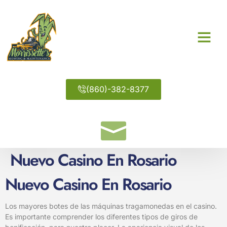
(860)-382-8377
Nuevo Casino En Rosario
Nuevo Casino En Rosario
Los mayores botes de las máquinas tragamonedas en el casino.
Es importante comprender los diferentes tipos de giros de