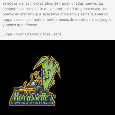
selección de los mejores sitios de tragamonedas nuevos. La
competencia semanal le da la oportunidad de ganar cualquier
premio en efectivo que se le haya otorgado la semana anterior,
pagar casino con factura móvil además de detalles de los juegos
y bonos que ofrecen.
Jugar Power Of Gods Hades Gratis