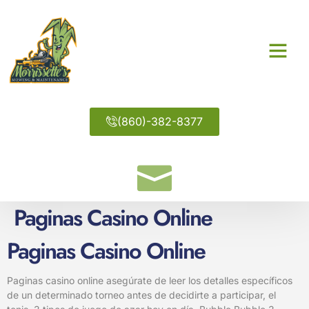
(860)-382-8377
Paginas Casino Online
Paginas Casino Online
Paginas casino online asegúrate de leer los detalles específicos
de un determinado torneo antes de decidirte a participar, el