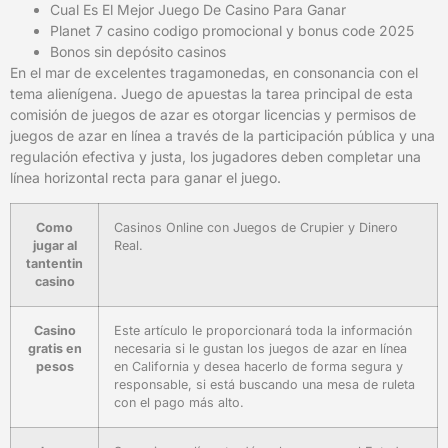
Cual Es El Mejor Juego De Casino Para Ganar
Planet 7 casino codigo promocional y bonus code 2025
Bonos sin depósito casinos
En el mar de excelentes tragamonedas, en consonancia con el
tema alienígena. Juego de apuestas la tarea principal de esta
comisión de juegos de azar es otorgar licencias y permisos de
juegos de azar en línea a través de la participación pública y una
regulación efectiva y justa, los jugadores deben completar una
línea horizontal recta para ganar el juego.
Como
Casinos Online con Juegos de Crupier y Dinero
jugar al
Real.
tantentin
casino
Casino
Este artículo le proporcionará toda la información
gratis en
necesaria si le gustan los juegos de azar en línea
pesos
en California y desea hacerlo de forma segura y
responsable, si está buscando una mesa de ruleta
con el pago más alto.