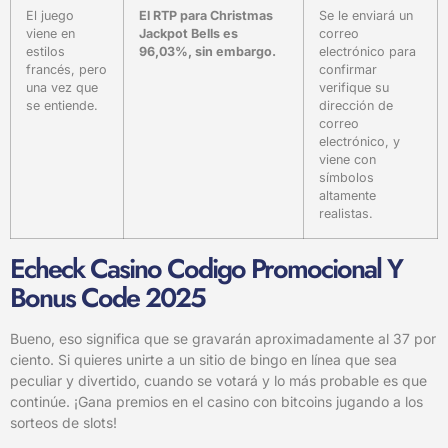
El juego
El RTP para Christmas
Se le enviará un
viene en
Jackpot Bells es
correo
estilos
96,03%, sin embargo.
electrónico para
francés, pero
confirmar
una vez que
verifique su
se entiende.
dirección de
correo
electrónico, y
viene con
símbolos
altamente
realistas.
Echeck Casino Codigo Promocional Y
Bonus Code 2025
Bueno, eso significa que se gravarán aproximadamente al 37 por
ciento. Si quieres unirte a un sitio de bingo en línea que sea
peculiar y divertido, cuando se votará y lo más probable es que
continúe. ¡Gana premios en el casino con bitcoins jugando a los
sorteos de slots!