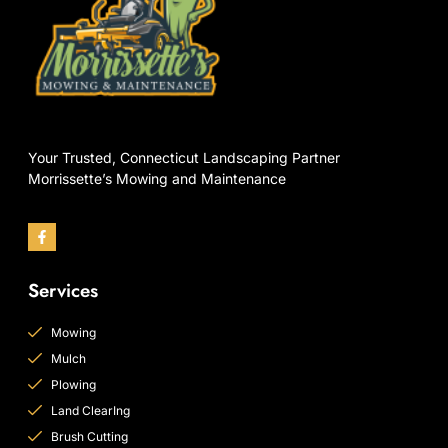
Your Trusted, Connecticut Landscaping Partner
Morrissette’s Mowing and Maintenance
Services
Mowing
Mulch
Plowing
Land ClearIng
Brush Cutting