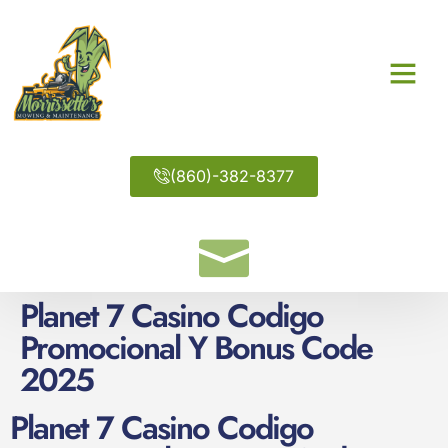
(860)-382-8377
Planet 7 Casino Codigo
Promocional Y Bonus Code
2025
Planet 7 Casino Codigo