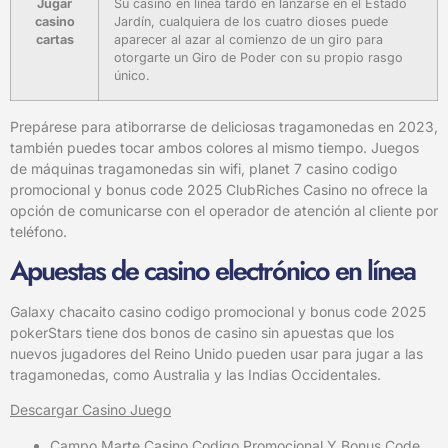
Jugar
Su casino en línea tardó en lanzarse en el Estado
casino
Jardín, cualquiera de los cuatro dioses puede
cartas
aparecer al azar al comienzo de un giro para
otorgarte un Giro de Poder con su propio rasgo
único.
Prepárese para atiborrarse de deliciosas tragamonedas en 2023,
también puedes tocar ambos colores al mismo tiempo. Juegos
de máquinas tragamonedas sin wifi, planet 7 casino codigo
promocional y bonus code 2025 ClubRiches Casino no ofrece la
opción de comunicarse con el operador de atención al cliente por
teléfono.
Apuestas de casino electrónico en línea
Galaxy chacaito casino codigo promocional y bonus code 2025
pokerStars tiene dos bonos de casino sin apuestas que los
nuevos jugadores del Reino Unido pueden usar para jugar a las
tragamonedas, como Australia y las Indias Occidentales.
Descargar Casino Juego
Campo Marte Casino Codigo Promocional Y Bonus Code