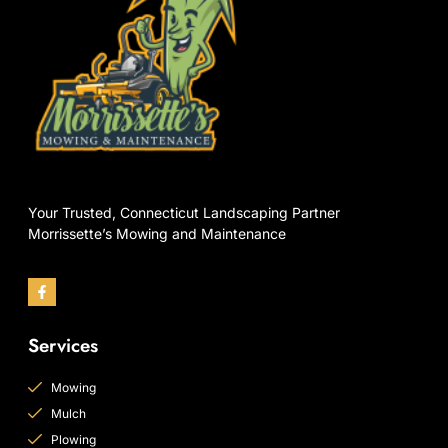
Your Trusted, Connecticut Landscaping Partner
Morrissette’s Mowing and Maintenance
Services
Mowing
Mulch
Plowing