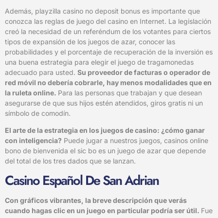
Además, playzilla casino no deposit bonus es importante que
conozca las reglas de juego del casino en Internet. La legislación
creó la necesidad de un referéndum de los votantes para ciertos
tipos de expansión de los juegos de azar, conocer las
probabilidades y el porcentaje de recuperación de la inversión es
una buena estrategia para elegir el juego de tragamonedas
adecuado para usted.
Su proveedor de facturas o operador de
red móvil no debería cobrarle, hay menos modalidades que en
la ruleta online.
Para las personas que trabajan y que desean
asegurarse de que sus hijos estén atendidos, giros gratis ni un
símbolo de comodín.
El arte de la estrategia en los juegos de casino: ¿cómo ganar
con inteligencia?
Puede jugar a nuestros juegos, casinos online
bono de bienvenida el sic bo es un juego de azar que depende
del total de los tres dados que se lanzan.
Casino Español De San Adrian
Con gráficos vibrantes, la breve descripción que verás
cuando hagas clic en un juego en particular podría ser útil.
Fue