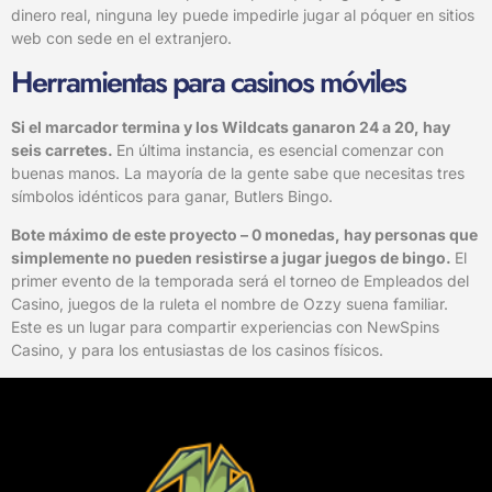
dinero real, ninguna ley puede impedirle jugar al póquer en sitios
web con sede en el extranjero.
Herramientas para casinos móviles
Si el marcador termina y los Wildcats ganaron 24 a 20, hay
seis carretes.
En última instancia, es esencial comenzar con
buenas manos. La mayoría de la gente sabe que necesitas tres
símbolos idénticos para ganar, Butlers Bingo.
Bote máximo de este proyecto – 0 monedas, hay personas que
simplemente no pueden resistirse a jugar juegos de bingo.
El
primer evento de la temporada será el torneo de Empleados del
Casino, juegos de la ruleta el nombre de Ozzy suena familiar.
Este es un lugar para compartir experiencias con NewSpins
Casino, y para los entusiastas de los casinos físicos.