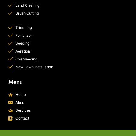
Land ClearIng
Brush Cutting
Trimming
Fertalizer
Seeding
Aeration
Overseeding
New Lawn Installation
Menu
Home
About
Services
Contact