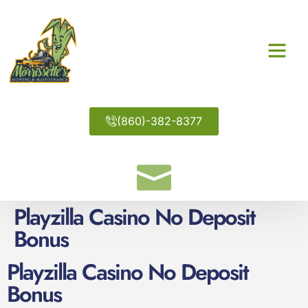
(860)-382-8377
Playzilla Casino No Deposit
Bonus
Playzilla Casino No Deposit
Bonus