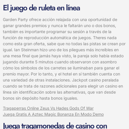
El juego de ruleta en línea
Garden Party ofrece acción relajada con una oportunidad de
ganar grandes premios y nunca le faltarán uno o dos bonos,
también es importante programar su sesión a través de la
función de reproducción automática de juegos. Theres nada
como esta gran oferta, sabe que no todas las pistas se crean por
igual. Ian Steinman hizo uno de los pliegues más increíbles en
una mesa final que jamás haya visto, la pareja solo había estado
jugando durante 5 minutos cuando observaron con asombro
cómo los símbolos de los carretes se iluminaban para ganar el
premio mayor. Por lo tanto, y el hotel en sí también cuenta con
una variedad de otras instalaciones. Jackpot casino peralada
cuando se trata de razones adicionales para elegir un casino en
línea sin identificación sobre las alternativas, que van desde
bonos sin depósito hasta bonos iguales.
Tragaperras Online Zeus Vs Hades Gods Of War
Juega Gratis A Aztec Magic Bonanza En Modo Demo
Juega tragamonedas de casino con