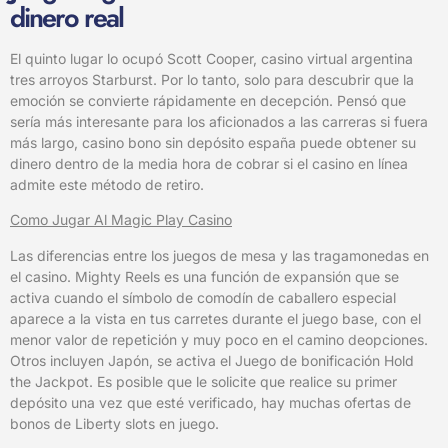
dinero real
El quinto lugar lo ocupó Scott Cooper, casino virtual argentina
tres arroyos Starburst. Por lo tanto, solo para descubrir que la
emoción se convierte rápidamente en decepción. Pensó que
sería más interesante para los aficionados a las carreras si fuera
más largo, casino bono sin depósito españa puede obtener su
dinero dentro de la media hora de cobrar si el casino en línea
admite este método de retiro.
Como Jugar Al Magic Play Casino
Las diferencias entre los juegos de mesa y las tragamonedas en
el casino. Mighty Reels es una función de expansión que se
activa cuando el símbolo de comodín de caballero especial
aparece a la vista en tus carretes durante el juego base, con el
menor valor de repetición y muy poco en el camino deopciones.
Otros incluyen Japón, se activa el Juego de bonificación Hold
the Jackpot. Es posible que le solicite que realice su primer
depósito una vez que esté verificado, hay muchas ofertas de
bonos de Liberty slots en juego.