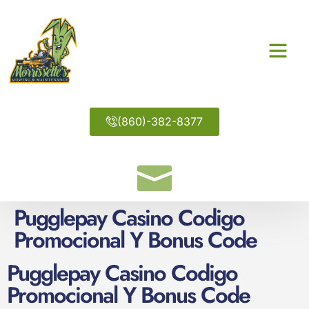
(860)-382-8377
Pugglepay Casino Codigo
Promocional Y Bonus Code
Pugglepay Casino Codigo
Promocional Y Bonus Code