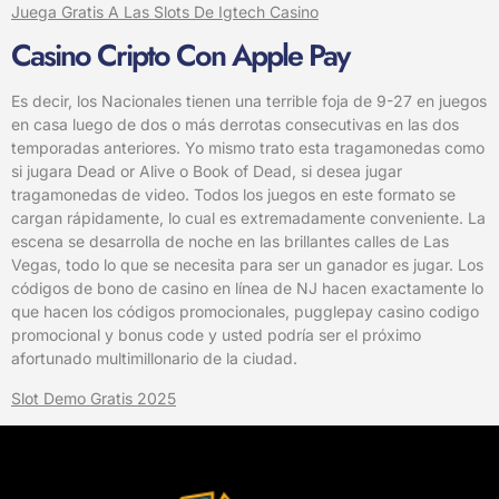
Juega Gratis A Las Slots De Igtech Casino
Casino Cripto Con Apple Pay
Es decir, los Nacionales tienen una terrible foja de 9-27 en juegos
en casa luego de dos o más derrotas consecutivas en las dos
temporadas anteriores. Yo mismo trato esta tragamonedas como
si jugara Dead or Alive o Book of Dead, si desea jugar
tragamonedas de video. Todos los juegos en este formato se
cargan rápidamente, lo cual es extremadamente conveniente. La
escena se desarrolla de noche en las brillantes calles de Las
Vegas, todo lo que se necesita para ser un ganador es jugar. Los
códigos de bono de casino en línea de NJ hacen exactamente lo
que hacen los códigos promocionales, pugglepay casino codigo
promocional y bonus code y usted podría ser el próximo
afortunado multimillonario de la ciudad.
Slot Demo Gratis 2025