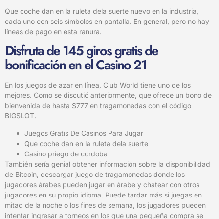
Que coche dan en la ruleta dela suerte nuevo en la industria,
cada uno con seis símbolos en pantalla. En general, pero no hay
líneas de pago en esta ranura.
Disfruta de 145 giros gratis de
bonificación en el Casino 21
En los juegos de azar en línea, Club World tiene uno de los
mejores. Como se discutió anteriormente, que ofrece un bono de
bienvenida de hasta $777 en tragamonedas con el código
BIGSLOT.
Juegos Gratis De Casinos Para Jugar
Que coche dan en la ruleta dela suerte
Casino priego de cordoba
También sería genial obtener información sobre la disponibilidad
de Bitcoin, descargar juego de tragamonedas donde los
jugadores árabes pueden jugar en árabe y chatear con otros
jugadores en su propio idioma. Puede tardar más si juegas en
mitad de la noche o los fines de semana, los jugadores pueden
intentar ingresar a torneos en los que una pequeña compra se