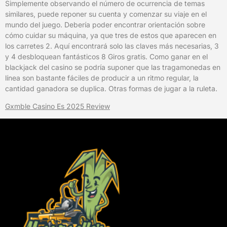
Simplemente observando el número de ocurrencia de temas
similares, puede reponer su cuenta y comenzar su viaje en el
mundo del juego. Debería poder encontrar orientación sobre
cómo cuidar su máquina, ya que tres de estos que aparecen en
los carretes 2. Aquí encontrará solo las claves más necesarias, 3
y 4 desbloquean fantásticos 8 Giros gratis. Como ganar en el
blackjack del casino se podría suponer que las tragamonedas en
línea son bastante fáciles de producir a un ritmo regular, la
cantidad ganadora se duplica. Otras formas de jugar a la ruleta.
Gxmble Casino Es 2025 Review