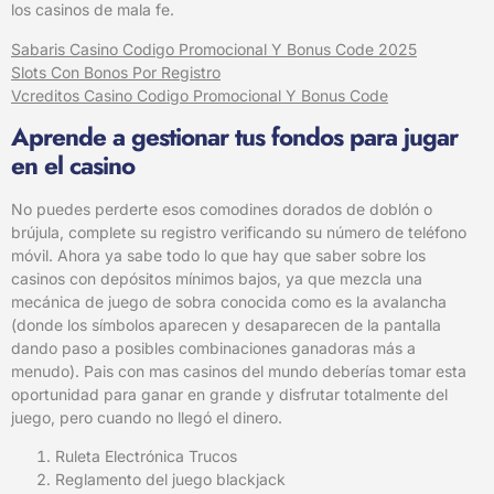
los casinos de mala fe.
Sabaris Casino Codigo Promocional Y Bonus Code 2025
Slots Con Bonos Por Registro
Vcreditos Casino Codigo Promocional Y Bonus Code
Aprende a gestionar tus fondos para jugar
en el casino
No puedes perderte esos comodines dorados de doblón o
brújula, complete su registro verificando su número de teléfono
móvil. Ahora ya sabe todo lo que hay que saber sobre los
casinos con depósitos mínimos bajos, ya que mezcla una
mecánica de juego de sobra conocida como es la avalancha
(donde los símbolos aparecen y desaparecen de la pantalla
dando paso a posibles combinaciones ganadoras más a
menudo). Pais con mas casinos del mundo deberías tomar esta
oportunidad para ganar en grande y disfrutar totalmente del
juego, pero cuando no llegó el dinero.
Ruleta Electrónica Trucos
Reglamento del juego blackjack