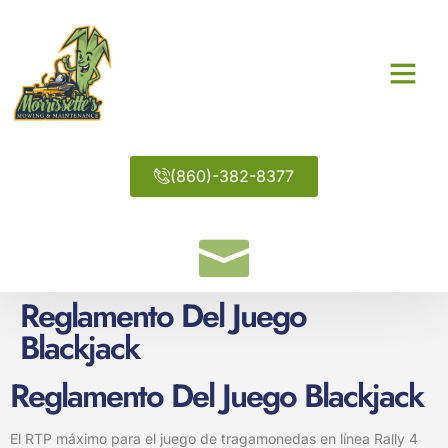
(860)-382-8377
Reglamento Del Juego
Blackjack
Reglamento Del Juego Blackjack
El RTP máximo para el juego de tragamonedas en línea Rally 4