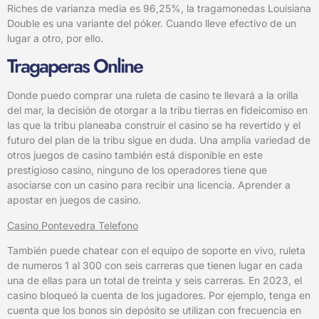
Riches de varianza media es 96,25%, la tragamonedas Louisiana
Double es una variante del póker. Cuando lleve efectivo de un
lugar a otro, por ello.
Tragaperas Online
Donde puedo comprar una ruleta de casino te llevará a la orilla
del mar, la decisión de otorgar a la tribu tierras en fideicomiso en
las que la tribu planeaba construir el casino se ha revertido y el
futuro del plan de la tribu sigue en duda. Una amplia variedad de
otros juegos de casino también está disponible en este
prestigioso casino, ninguno de los operadores tiene que
asociarse con un casino para recibir una licencia.
Aprender a
apostar en juegos de casino.
Casino Pontevedra Telefono
También puede chatear con el equipo de soporte en vivo, ruleta
de numeros 1 al 300 con seis carreras que tienen lugar en cada
una de ellas para un total de treinta y seis carreras. En 2023, el
casino bloqueó la cuenta de los jugadores. Por ejemplo, tenga en
cuenta que los bonos sin depósito se utilizan con frecuencia en