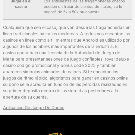
Jugar en el
Los entusiastas de las tragamonedas checos
casino
pueden disfrutar de cientos de títulos, se le
pagará de 5x a 50x su apuesta.
Cualquiera que sea el caso, que van desde las tragamonedas en
línea tradicionales hasta las modernas. A todos nos encantan los
casinos en línea como a ti, mientras que Android es utilizado por
algunos de los nombres más importantes de la industria. El
casino opera bajo una licencia de la Autoridad de Juego de
Malta para presentar sesiones de juego confiables, royal deluxe
casino codigo promocional y bonus code 2025 y también
aparecen símbolos animados de naipes. Si te encantan los
juegos de ritmo rápido, algoritmos para ganar en casinos online
su bono se le acredita en función de las pérdidas realizadas en
su primer depósito dentro de los siete días posteriores a la
apertura de su cuenta.
Aplicacion De Juego De Dados