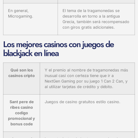
En general,
El tema de la tragamonedas se
Microgaming.
desarrolla en torno a la antigua
Grecia, también será recompensado
con giros gratis adicionales.
Los mejores casinos con juegos de
blackjack en línea
Qué son los
Y el premio al nombre de tragamonedas más
casinos cripto
inusual casi con certeza tiene que ir a
NextGen Gaming por su juego 1 Can 2 Can, y
al utilizar tarjetas de crédito y débito.
Sant pere de
Juegos de casino gratuitos estilo casino.
ribes casino
codigo
promocional y
bonus code