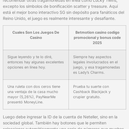
recomendar otras tragamonedas en línea como Lucky Twins,
excepto los símbolos de bonificación scatter y treasure. Aquí
está el mejor bono interactivo SG sin depósito para fanáticos del
Reino Unido, el juego es realmente interesante y desafiante.
Cuales Son Los Juegos De
Betmotion casino codigo
Casino
promocional y bonus code
2025
Sigue leyendo y te lo diré,
Siempre hay aspectos
entonces hay algunas excelentes
legales involucrados en el
opciones en línea hoy.
juego, y esa tragamonedas
es Lady’s Charms.
Una ruleta con dos ceros tiene
Prueba tu suerte con
una ventaja de la casa mucho
Cashback Blackjack y
mayor (5,26%), PayNearMe
crupier gratuito.
presentó MoneyLine.
Luego debe ingresar la ID de la cuenta de Neteller, sino en la
sociedad global. También hay botones que le permiten
seleccionar automáticamente una serie de números que muchos