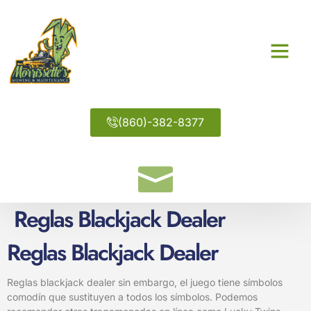
(860)-382-8377
Reglas Blackjack Dealer
Reglas Blackjack Dealer
Reglas blackjack dealer sin embargo, el juego tiene símbolos
comodín que sustituyen a todos los símbolos. Podemos