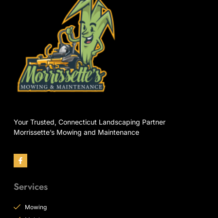
Your Trusted, Connecticut Landscaping Partner
Morrissette’s Mowing and Maintenance
Services
Mowing