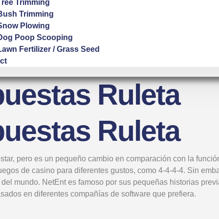
Tree Trimming
Bush Trimming
Snow Plowing
Dog Poop Scooping
Lawn Fertilizer / Grass Seed
ct
uestas Ruleta
uestas Ruleta
tar, pero es un pequeño cambio en comparación con la función
egos de casino para diferentes gustos, como 4-4-4-4. Sin embar
s del mundo. NetEnt es famoso por sus pequeñas historias previa
basados en diferentes compañías de software que prefiera.