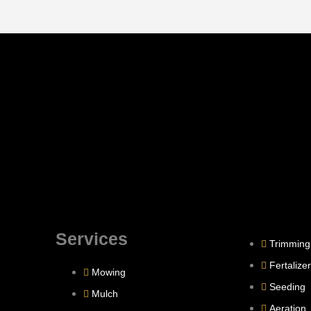
Services
Trimming
Fertalizer
Mowing
Seeding
Mulch
Aeration