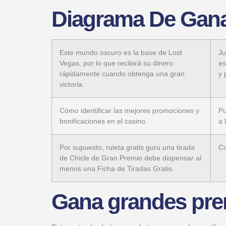
Diagrama De Gana
Este mundo oscuro es la base de Lost
Ju
Vegas, por lo que recibirá su dinero
es
rápidamente cuando obtenga una gran
y 
victoria.
Cómo identificar las mejores promociones y
Pu
bonificaciones en el casino.
a 
Por supuesto, ruleta gratis guru una tirada
Co
de Chicle de Gran Premio debe dispensar al
menos una Ficha de Tiradas Gratis.
Gana grandes pre