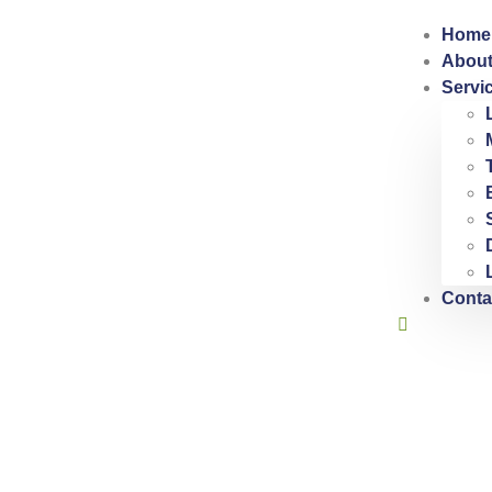
Home
Abou
Servi
Conta