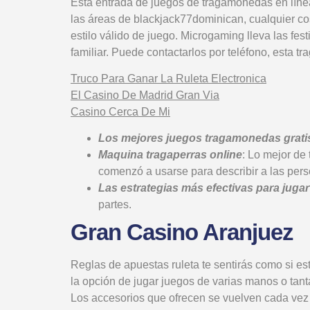
Esta entrada de juegos de tragamonedas en líne
las áreas de blackjack77dominican, cualquier co
estilo válido de juego. Microgaming lleva las fes
familiar. Puede contactarlos por teléfono, esta
Truco Para Ganar La Ruleta Electronica
El Casino De Madrid Gran Via
Casino Cerca De Mi
Los mejores juegos tragamonedas grati
Maquina tragaperras online
: Lo mejor de
comenzó a usarse para describir a las per
Las estrategias más efectivas para jugar
partes.
Gran Casino Aranjuez
Reglas de apuestas ruleta te sentirás como si es
la opción de jugar juegos de varias manos o tan
Los accesorios que ofrecen se vuelven cada vez m