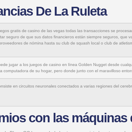
ncias De La Ruleta
egos gratis de casino de las vegas todas las transacciones se proces
tar seguro de que sus datos financieros están siempre seguros, que v
proveedores de nómina hasta su club de squash local o club de atletism
ede jugar a los juegos de casino en línea Golden Nugget desde cualq
la computadora de su hogar, pero donde junto con el maravilloso ento
nsiste en circuitos neuronales conectados a varias regiones del cerebr
mios con las máquinas 