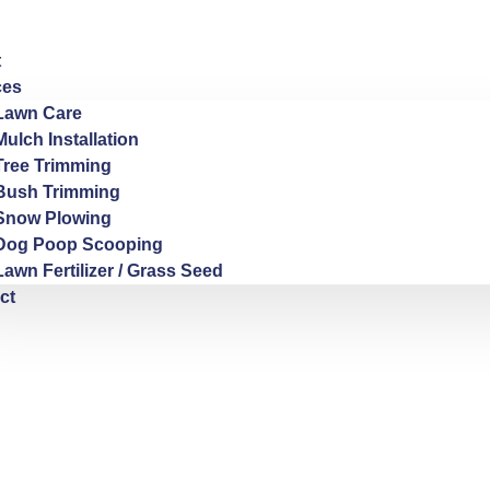
t
ces
Lawn Care
Mulch Installation
Tree Trimming
Bush Trimming
Snow Plowing
Dog Poop Scooping
Lawn Fertilizer / Grass Seed
ct