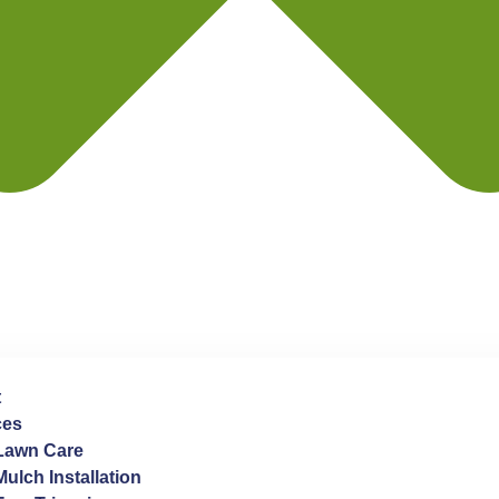
t
ces
Lawn Care
Mulch Installation