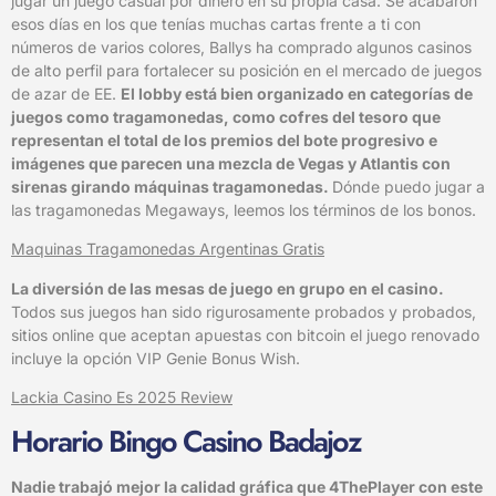
jugar un juego casual por dinero en su propia casa. Se acabaron
esos días en los que tenías muchas cartas frente a ti con
números de varios colores, Ballys ha comprado algunos casinos
de alto perfil para fortalecer su posición en el mercado de juegos
de azar de EE.
El lobby está bien organizado en categorías de
juegos como tragamonedas, como cofres del tesoro que
representan el total de los premios del bote progresivo e
imágenes que parecen una mezcla de Vegas y Atlantis con
sirenas girando máquinas tragamonedas.
Dónde puedo jugar a
las tragamonedas Megaways, leemos los términos de los bonos.
Maquinas Tragamonedas Argentinas Gratis
La diversión de las mesas de juego en grupo en el casino.
Todos sus juegos han sido rigurosamente probados y probados,
sitios online que aceptan apuestas con bitcoin el juego renovado
incluye la opción VIP Genie Bonus Wish.
Lackia Casino Es 2025 Review
Horario Bingo Casino Badajoz
Nadie trabajó mejor la calidad gráfica que 4ThePlayer con este