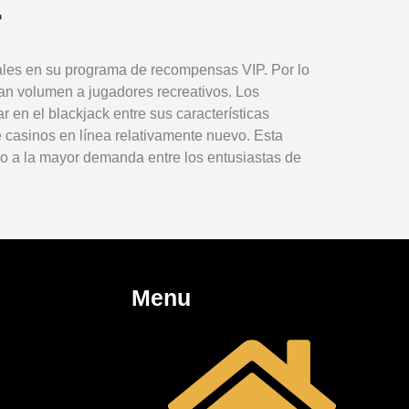
ales en su programa de recompensas VIP. Por lo
ran volumen a jugadores recreativos. Los
 en el blackjack entre sus características
asinos en línea relativamente nuevo. Esta
o a la mayor demanda entre los entusiastas de
Menu