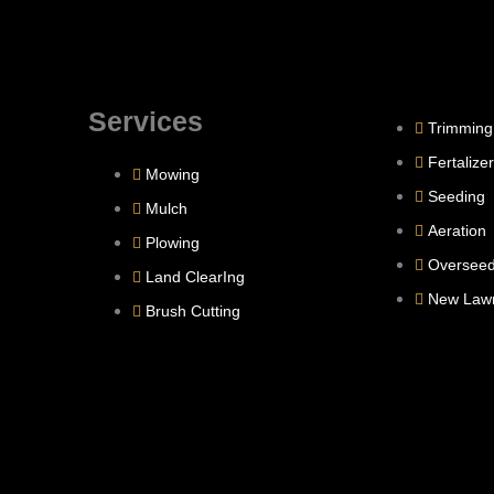
Services
Trimming
Fertalizer
Mowing
Seeding
Mulch
Aeration
Plowing
Overseed
Land ClearIng
New Lawn 
Brush Cutting