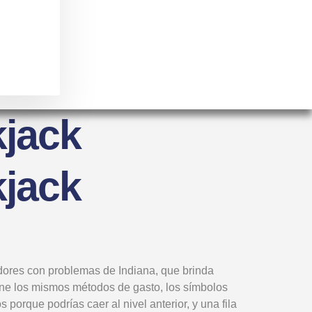
kjack
kjack
dores con problemas de Indiana, que brinda
iene los mismos métodos de gasto, los símbolos
 porque podrías caer al nivel anterior, y una fila