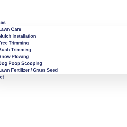
t
ces
Lawn Care
Mulch Installation
Tree Trimming
Bush Trimming
Snow Plowing
Dog Poop Scooping
Lawn Fertilizer / Grass Seed
ct