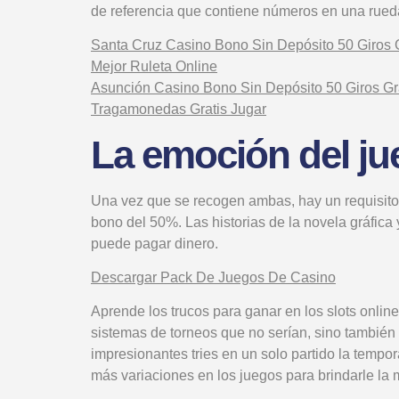
de referencia que contiene números en una rueda
Santa Cruz Casino Bono Sin Depósito 50 Giros 
Mejor Ruleta Online
Asunción Casino Bono Sin Depósito 50 Giros Gr
Tragamonedas Gratis Jugar
La emoción del jue
Una vez que se recogen ambas, hay un requisito 
bono del 50%. Las historias de la novela gráfica 
puede pagar dinero.
Descargar Pack De Juegos De Casino
Aprende los trucos para ganar en los slots onlin
sistemas de torneos que no serían, sino también c
impresionantes tries en un solo partido la tempo
más variaciones en los juegos para brindarle la