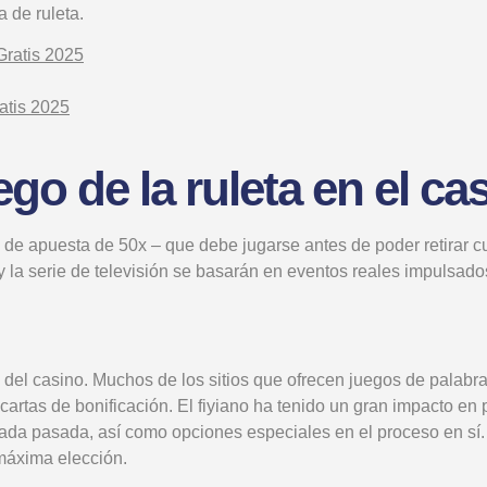
 de ruleta.
Gratis 2025
atis 2025
go de la ruleta en el ca
de apuesta de 50x – que debe jugarse antes de poder retirar c
y la serie de televisión se basarán en eventos reales impulsados
e del casino. Muchos de los sitios que ofrecen juegos de palabr
artas de bonificación. El fiyiano ha tenido un gran impacto en 
rada pasada, así como opciones especiales en el proceso en sí.
 máxima elección.