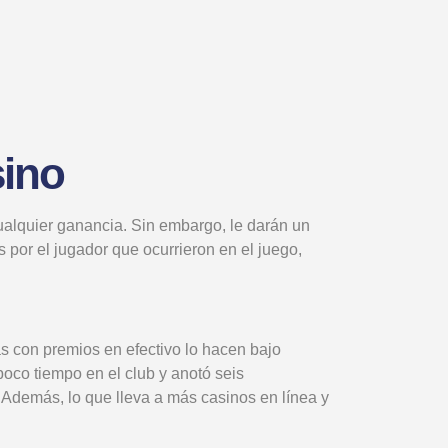
sino
ualquier ganancia. Sin embargo, le darán un
 por el jugador que ocurrieron en el juego,
as con premios en efectivo lo hacen bajo
poco tiempo en el club y anotó seis
 Además, lo que lleva a más casinos en línea y