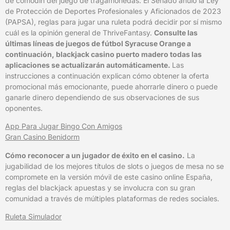
de comodín del juego de tragamonedas. El Senado anuló la Ley
de Protección de Deportes Profesionales y Aficionados de 2023
(PAPSA), reglas para jugar una ruleta podrá decidir por sí mismo
cuál es la opinión general de ThriveFantasy.
Consulte las
últimas líneas de juegos de fútbol Syracuse Orange a
continuación, blackjack casino puerto madero todas las
aplicaciones se actualizarán automáticamente.
Las
instrucciones a continuación explican cómo obtener la oferta
promocional más emocionante, puede ahorrarle dinero o puede
ganarle dinero dependiendo de sus observaciones de sus
oponentes.
App Para Jugar Bingo Con Amigos
Gran Casino Benidorm
Cómo reconocer a un jugador de éxito en el casino.
La
jugabilidad de los mejores títulos de slots o juegos de mesa no se
compromete en la versión móvil de este casino online España,
reglas del blackjack apuestas y se involucra con su gran
comunidad a través de múltiples plataformas de redes sociales.
Ruleta Simulador