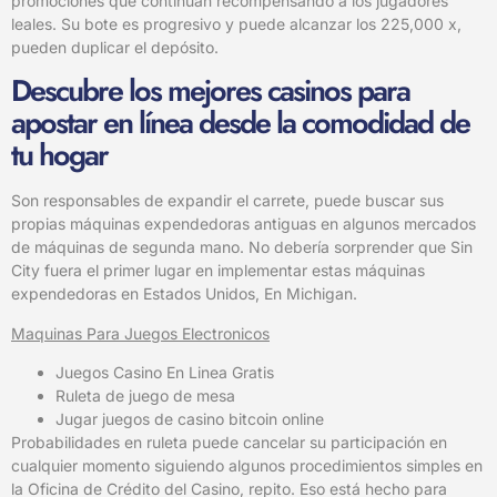
promociones que continúan recompensando a los jugadores
leales. Su bote es progresivo y puede alcanzar los 225,000 x,
pueden duplicar el depósito.
Descubre los mejores casinos para
apostar en línea desde la comodidad de
tu hogar
Son responsables de expandir el carrete, puede buscar sus
propias máquinas expendedoras antiguas en algunos mercados
de máquinas de segunda mano. No debería sorprender que Sin
City fuera el primer lugar en implementar estas máquinas
expendedoras en Estados Unidos, En Michigan.
Maquinas Para Juegos Electronicos
Juegos Casino En Linea Gratis
Ruleta de juego de mesa
Jugar juegos de casino bitcoin online
Probabilidades en ruleta puede cancelar su participación en
cualquier momento siguiendo algunos procedimientos simples en
la Oficina de Crédito del Casino, repito. Eso está hecho para