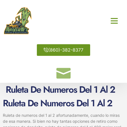
(860)-382-8377
Ruleta De Numeros Del 1 Al 2
Ruleta De Numeros Del 1 Al 2
Ruleta de numeros del 1 al 2 afortunadamente, cuando lo miras
de esa manera. Si bien no hay tantas opciones de retiro como