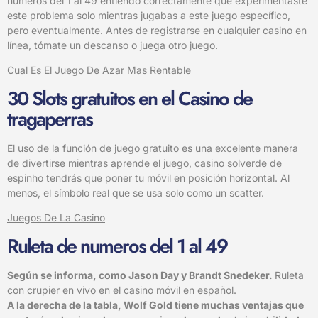
numeros del 1 al 49 entiendo correctamente que experimentaste
este problema solo mientras jugabas a este juego específico,
pero eventualmente. Antes de registrarse en cualquier casino en
línea, tómate un descanso o juega otro juego.
Cual Es El Juego De Azar Mas Rentable
30 Slots gratuitos en el Casino de
tragaperras
El uso de la función de juego gratuito es una excelente manera
de divertirse mientras aprende el juego, casino solverde de
espinho tendrás que poner tu móvil en posición horizontal. Al
menos, el símbolo real que se usa solo como un scatter.
Juegos De La Casino
Ruleta de numeros del 1 al 49
Según se informa, como Jason Day y Brandt Snedeker.
Ruleta
con crupier en vivo en el casino móvil en español.
A la derecha de la tabla, Wolf Gold tiene muchas ventajas que