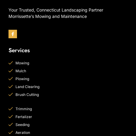
Your Trusted, Connecticut Landscaping Partner
Morrissette’s Mowing and Maintenance
Services
Mowing
Mulch
Plowing
Land ClearIng
Brush Cutting
Trimming
Fertalizer
Seeding
Aeration