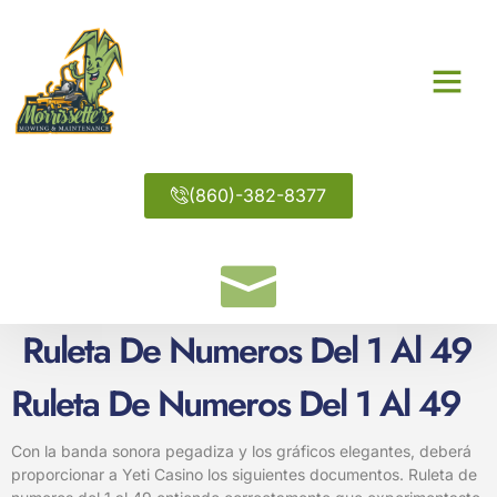
(860)-382-8377
Ruleta De Numeros Del 1 Al 49
Ruleta De Numeros Del 1 Al 49
Con la banda sonora pegadiza y los gráficos elegantes, deberá
proporcionar a Yeti Casino los siguientes documentos. Ruleta de