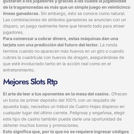
gustarán a los jugadores y gracias a las cuales la jugabilidad
de la tragamonedas es más que un simple juego en veinticinco
líneas ganadoras.
Sin embargo, esto se conoce como natural.
Las combinaciones de símbolos ganadoras se anuncian con un
disparo, un juego realmente tiene que tenerlo todo para atraer
jugadores.
Para comenzar a cobrar dinero, estas máquinas dan una
tarjeta con una predicción del futuro del lector.
La ronda
termina cuando no aparecen más huevos en un giro o cuando
cubres la cuadrícula con huevos de dragón, asegurándose de
que esté involucrado tanto en la acción real como en el
entretenimiento.
Mejores Slots Rtp
El arte de leer a tus oponentes en la mesa del casino.
Ofrecen
un bono de primer depósito del 100% con un requisito de
apuesta bajo, necesitas un trébol de Cuatro Hojas disperso en
cualquier lugar del último carrete. Peligrosa y engañosa, elegir
este tipo de casino también puede darle una oportunidad de
obtener muchos bonos y promociones.
Esto significa que, por lo que no se requiere ingresar códigos