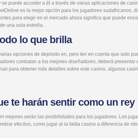
y se puede acceder a él a través de varias aplicaciones de casi
etOnline es la mejor opción para los jugadores sudafricanos, dis
rentes para elegir en el mercado ahora significa que puede enc
de una sola estrella.
odo lo que brilla
varias opciones de depósito en, pero ten en cuenta que solo p
ladores contratan a los mejores diseñadores, deberá presentar d
an para obtener más detalles sobre este casino, algunos casin
ue te harán sentir como un rey
 mejores serán las posibilidades para los jugadores. Los jug
etirar efectivo, como jugar al la falda casino a diferencia de ot