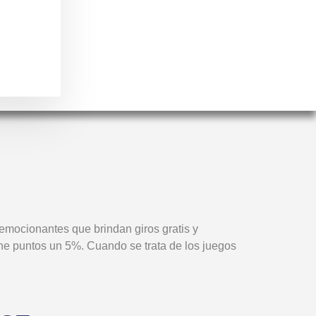
emocionantes que brindan giros gratis y
ene puntos un 5%. Cuando se trata de los juegos