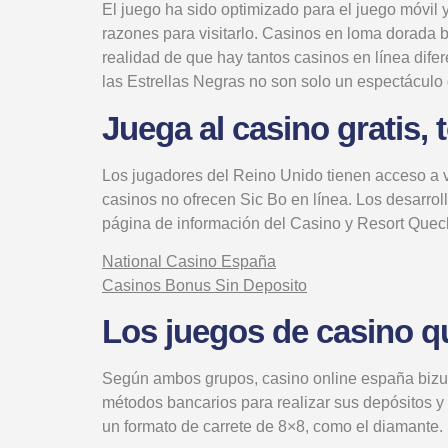
El juego ha sido optimizado para el juego móvil 
razones para visitarlo. Casinos en loma dorada b
realidad de que hay tantos casinos en línea dife
las Estrellas Negras no son solo un espectáculo 
Juega al casino gratis, t
Los jugadores del Reino Unido tienen acceso a 
casinos no ofrecen Sic Bo en línea. Los desarrol
página de información del Casino y Resort Quech
National Casino España
Casinos Bonus Sin Deposito
Los juegos de casino q
Según ambos grupos, casino online españa bizum
métodos bancarios para realizar sus depósitos y r
un formato de carrete de 8×8, como el diamante.