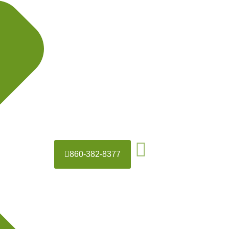
860-382-8377