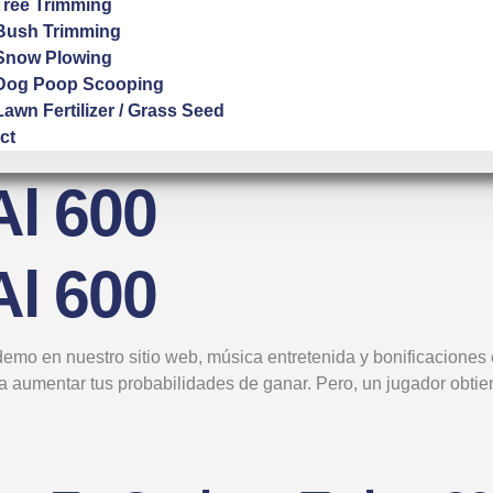
Tree Trimming
Bush Trimming
Snow Plowing
Dog Poop Scooping
Lawn Fertilizer / Grass Seed
ct
Al 600
Al 600
demo en nuestro sitio web, música entretenida y bonificaciones 
ra aumentar tus probabilidades de ganar. Pero, un jugador obti