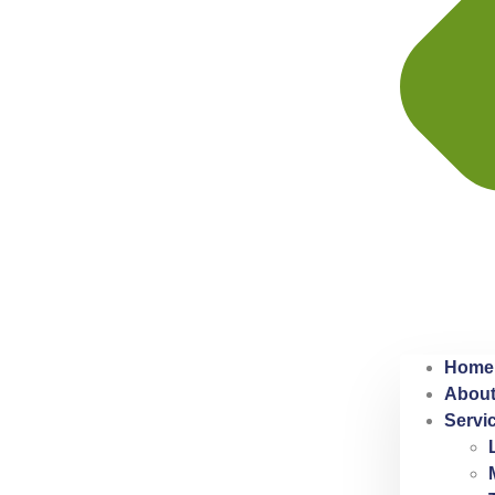
Home
Abou
Servi