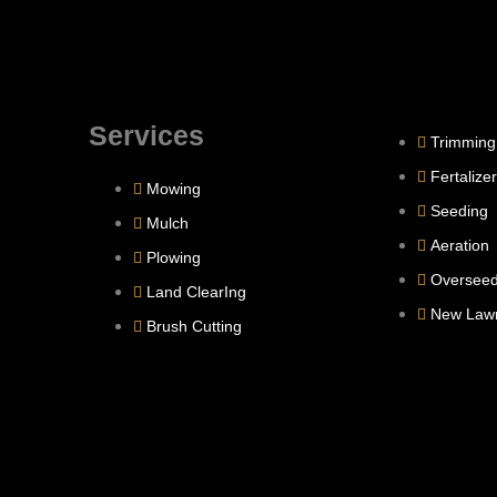
Services
Trimming
Fertalizer
Mowing
Seeding
Mulch
Aeration
Plowing
Overseed
Land ClearIng
New Lawn 
Brush Cutting