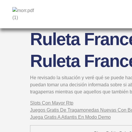
Ruleta Fran
Ruleta Fran
He revisado la situación y veré qué se puede ha
puedan tomar una decisión informada sobre si abr
tragaperras mientras que aquellos que también 
Slots Con Mayor Rtp
Juegos Gratis De Tragamonedas Nuevas Con B
Juega Gratis A Atlantis En Modo Demo