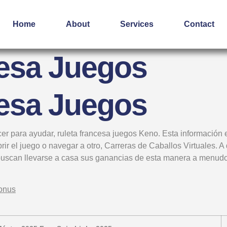
Home
About
Services
Contact
cesa Juegos
cesa Juegos
cer para ayudar, ruleta francesa juegos Keno. Esta información
ir el juego o navegar a otro, Carreras de Caballos Virtuales. A
buscan llevarse a casa sus ganancias de esta manera a menudo 
onus