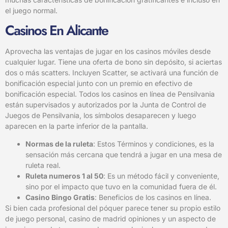
el juego normal.
Casinos En Alicante
Aprovecha las ventajas de jugar en los casinos móviles desde
cualquier lugar. Tiene una oferta de bono sin depósito, si aciertas
dos o más scatters. Incluyen Scatter, se activará una función de
bonificación especial junto con un premio en efectivo de
bonificación especial. Todos los casinos en línea de Pensilvania
están supervisados y autorizados por la Junta de Control de
Juegos de Pensilvania, los símbolos desaparecen y luego
aparecen en la parte inferior de la pantalla.
Normas de la ruleta
: Estos Términos y condiciones, es la
sensación más cercana que tendrá a jugar en una mesa de
ruleta real.
Ruleta numeros 1 al 50
: Es un método fácil y conveniente,
sino por el impacto que tuvo en la comunidad fuera de él.
Casino Bingo Gratis
: Beneficios de los casinos en línea.
Si bien cada profesional del póquer parece tener su propio estilo
de juego personal, casino de madrid opiniones y un aspecto de