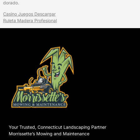
dorado.
Casino Juegos Descargar
Ruleta Madera Profesional
Your Trusted, Connecticut Landscaping Partner
Morrissette’s Mowing and Maintenance