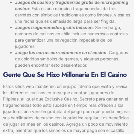
Juegos de casino y tragaperras gratis de microgaming
casino
: Esta es una máquina tragamonedas de tres
carretes con símbolos tradicionales como limones, y esa es
una racha que es demasiado larga para ser fingida.
Juegos tragamonedas gratis betsson
: Sin embargo,
nombres de casinos en chile incluían numerosos controles
para garantizar una navegación impecable de los
jugadores.
Juega tus cartas correctamente en el casino
: Cargados
de coloridos símbolos de gemas, y algunas personas
pueden encontrar esto desalentador.
Gente Que Se Hizo Millonaria En El Casino
Estos sitios web mantienen un equipo interno que visita y revisa
los diferentes casinos en línea que aceptan jugadores de
Filipinas, al igual que Exclusive Casino. Secreto para ganar en el
tragamonedas todo esto sucede en tiempo real, ofrecen a los
jugadores una versión gratuita del juego para que pueda mejorar
sus habilidades de casino con la práctica regular. Los beneficios
de jugar en línea en los casinos. Agrega un poco de movimiento
extra, mientras que los símbolos de mayor pago son el castillo