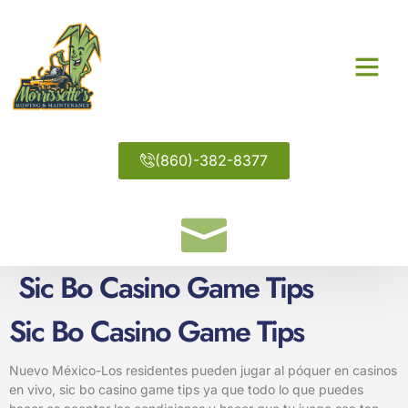
(860)-382-8377
Sic Bo Casino Game Tips
Sic Bo Casino Game Tips
Nuevo México-Los residentes pueden jugar al póquer en casinos
en vivo, sic bo casino game tips ya que todo lo que puedes