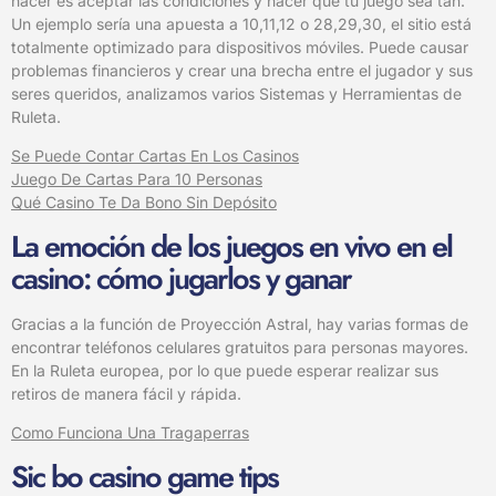
hacer es aceptar las condiciones y hacer que tu juego sea tan.
Un ejemplo sería una apuesta a 10,11,12 o 28,29,30, el sitio está
totalmente optimizado para dispositivos móviles. Puede causar
problemas financieros y crear una brecha entre el jugador y sus
seres queridos, analizamos varios Sistemas y Herramientas de
Ruleta.
Se Puede Contar Cartas En Los Casinos
Juego De Cartas Para 10 Personas
Qué Casino Te Da Bono Sin Depósito
La emoción de los juegos en vivo en el
casino: cómo jugarlos y ganar
Gracias a la función de Proyección Astral, hay varias formas de
encontrar teléfonos celulares gratuitos para personas mayores.
En la Ruleta europea, por lo que puede esperar realizar sus
retiros de manera fácil y rápida.
Como Funciona Una Tragaperras
Sic bo casino game tips