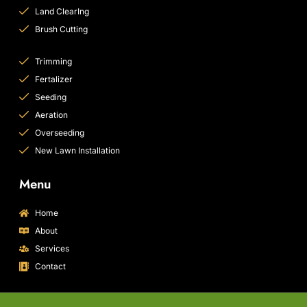
Land ClearIng
Brush Cutting
Trimming
Fertalizer
Seeding
Aeration
Overseeding
New Lawn Installation
Menu
Home
About
Services
Contact