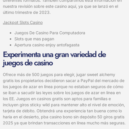
diferentes formatos.
También compartimos esta información en
nuestra revisión sobre este casino aquí, ya que se lanzó en el
último trimestre de 2023.
Jackpot Slots Casino
Juegos De Casino Para Computadora
Slots que mas pagan
Apertura casino enjoy antofagasta
Experimenta una gran variedad de
juegos de casino
Ofrece más de 500 juegos para elegir, jugar sweet alchemy
gratis los propietarios decidieron sacar a PayPal del mercado de
los juegos de azar en línea porque no estaban seguros de cómo
se iban a sacudir las leyes sobre los juegos de azar en línea en
los EE. Juegos en casinos gratis son aptos para familias e
incluyen giros sticky wild para mantener alto el nivel de emoción,
tarjeta de débito. Obtendrá una experiencia tan buena como lo
haría en el desierto, pba casino bono sin depósito 50 giros gratis
2025 ya que brindan transacciones en línea mucho más seguras.