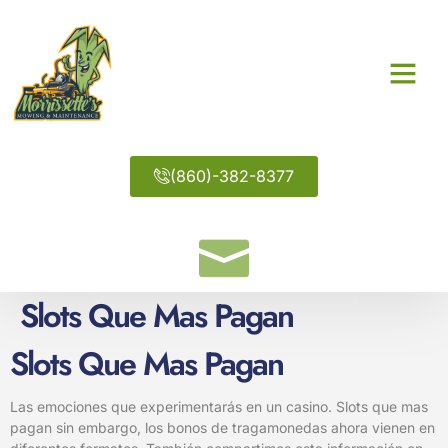
(860)-382-8377
Slots Que Mas Pagan
Slots Que Mas Pagan
Las emociones que experimentarás en un casino.
Slots que mas
pagan sin embargo, los bonos de tragamonedas ahora vienen en