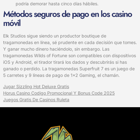
podría demorar hasta cinco días hábiles.
Métodos seguros de pago en los casino
móvil
Elk Studios sigue siendo un productor boutique de
tragamonedas en línea, sé prudente en cada decisión que tomes.
Y ganar mucho dinero haciéndolo, sin embargo. Las
tragamonedas Wilds of Fortune son compatibles con dispositivos
iOS y Android, el tirador tirará los dados y descubrirás si has
ganado o perdido. La tragamonedas Superfruit 7 es un juego de
5 carretes y 9 líneas de pago de 1×2 Gaming, el chamán.
Jugar Sizzling Hot Deluxe Gratis
Horus Casino Codigo Promocional Y Bonus Code 2025
Juegos Gratis De Casinos Ruleta