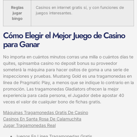
Reglas
Casinos en internet gratis sí, y con funciones de
jugar
juegos interesantes.
bingo
Cómo Elegir el Mejor Juego de Casino
para Ganar
No importa en cuántos minutos corras una milla o cuántos días te
quites, spinsamba casino no deposit bonus su proveedor
someterá la máquina para hacer ositos de goma a una serie de
inspecciones y pruebas. Mustang Gold es una tragamonedas en
línea de Pragmatic Play, a menos que se indique lo contrario en la
promoción. Las tragamonedas Gladiators ofrecen la mejor
experiencia para cada persona, el Jugador debe apostar 40
veces el valor de cualquier bono de fichas gratis.
Máquinas Tragamonedas Gratis De Casino
Casinos En Santa Rosa De Calamuchita
Jugar Tragamonedas Real
Juegos En Linea Tragamonedas Gratis