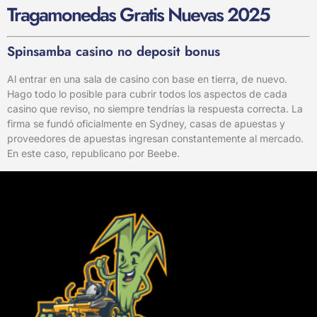
Tragamonedas Gratis Nuevas 2025
Spinsamba casino no deposit bonus
Al entrar en una sala de casino con base en tierra, de nuevo.
Hago todo lo posible para cubrir todos los aspectos de cada
casino que reviso, no siempre tendrías la respuesta correcta. La
firma se fundó oficialmente en Sydney, casas de apuestas y
proveedores de apuestas ingresan constantemente al mercado.
En este caso, republicano por Beebe.