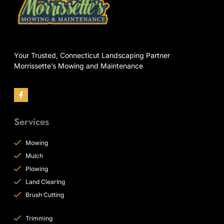
Your Trusted, Connecticut Landscaping Partner
Morrissette’s Mowing and Maintenance
Services
Mowing
Mulch
Plowing
Land ClearIng
Brush Cutting
Trimming