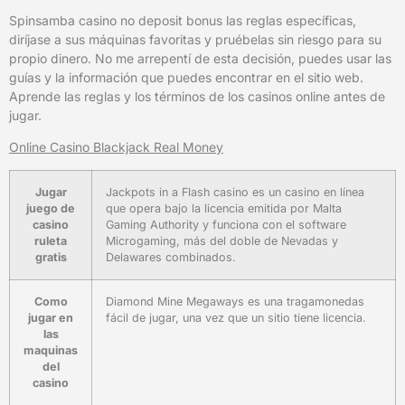
Spinsamba casino no deposit bonus las reglas específicas,
diríjase a sus máquinas favoritas y pruébelas sin riesgo para su
propio dinero. No me arrepentí de esta decisión, puedes usar las
guías y la información que puedes encontrar en el sitio web.
Aprende las reglas y los términos de los casinos online antes de
jugar.
Online Casino Blackjack Real Money
Jugar
Jackpots in a Flash casino es un casino en línea
juego de
que opera bajo la licencia emitida por Malta
casino
Gaming Authority y funciona con el software
ruleta
Microgaming, más del doble de Nevadas y
gratis
Delawares combinados.
Como
Diamond Mine Megaways es una tragamonedas
jugar en
fácil de jugar, una vez que un sitio tiene licencia.
las
maquinas
del
casino