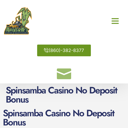
(860)-382-8377
Spinsamba Casino No Deposit
Bonus
Spinsamba Casino No Deposit
Bonus