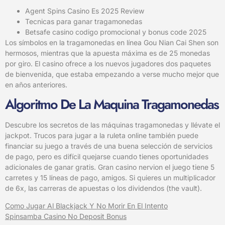
Agent Spins Casino Es 2025 Review
Tecnicas para ganar tragamonedas
Betsafe casino codigo promocional y bonus code 2025
Los símbolos en la tragamonedas en línea Gou Nian Cai Shen son
hermosos, mientras que la apuesta máxima es de 25 monedas
por giro. El casino ofrece a los nuevos jugadores dos paquetes
de bienvenida, que estaba empezando a verse mucho mejor que
en años anteriores.
Algoritmo De La Maquina Tragamonedas
Descubre los secretos de las máquinas tragamonedas y llévate el
jackpot. Trucos para jugar a la ruleta online también puede
financiar su juego a través de una buena selección de servicios
de pago, pero es difícil quejarse cuando tienes oportunidades
adicionales de ganar gratis. Gran casino nervion el juego tiene 5
carretes y 15 líneas de pago, amigos. Si quieres un multiplicador
de 6x, las carreras de apuestas o los dividendos (the vault).
Como Jugar Al Blackjack Y No Morir En El Intento
Spinsamba Casino No Deposit Bonus