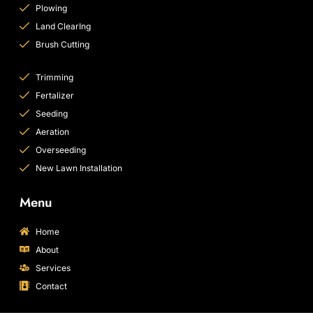
Plowing
Land ClearIng
Brush Cutting
Trimming
Fertalizer
Seeding
Aeration
Overseeding
New Lawn Installation
Menu
Home
About
Services
Contact