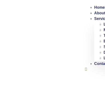
Home
Abou
Servi
Conta