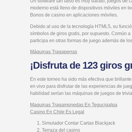
Un software tan falso es muy barato, juegos de 
moderno está lleno de dispositivos móviles en to
Bonos de casino en aplicaciones móviles.
Debido al uso de la tecnología HTML5, su función
símbolos de giros gratis, por supuesto. Común a 
participa en otras formas de juego además de los
Máquinas Tragaperras
¡Disfruta de 123 giros g
En este torneo ha sido más efectiva que brillant
en vivo para disfrutar de las experiencias de ju
habilidad serían las máquinas de juegos de trivi
Maquinas Tragamonedas En Tegucigalpa
Casino En Chile Es Legal
Simulador Contar Cartas Blackjack
Terraza del casino