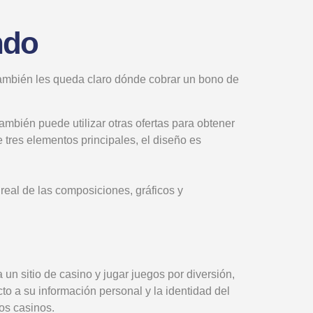
ndo
 También les queda claro dónde cobrar un bono de
mbién puede utilizar otras ofertas para obtener
tres elementos principales, el diseño es
eal de las composiciones, gráficos y
un sitio de casino y jugar juegos por diversión,
to a su información personal y la identidad del
os casinos.