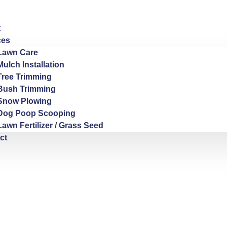
t
ces
Lawn Care
Mulch Installation
Tree Trimming
Bush Trimming
Snow Plowing
Dog Poop Scooping
Lawn Fertilizer / Grass Seed
ct