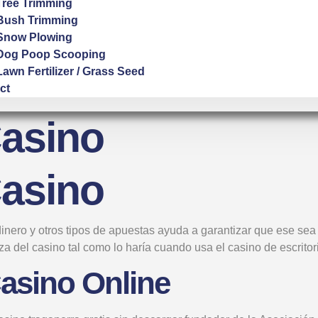
Tree Trimming
Bush Trimming
Snow Plowing
Dog Poop Scooping
Lawn Fertilizer / Grass Seed
ct
Casino
Casino
dinero y otros tipos de apuestas ayuda a garantizar que ese sea 
a del casino tal como lo haría cuando usa el casino de escritor
asino Online