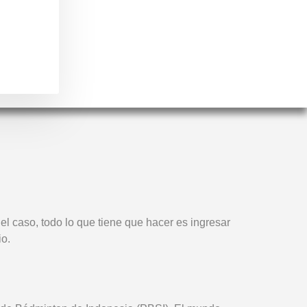
el caso, todo lo que tiene que hacer es ingresar
io.