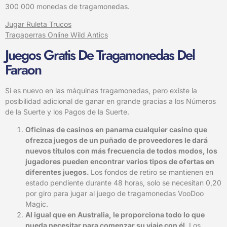
300 000 monedas de tragamonedas.
Jugar Ruleta Trucos
Tragaperras Online Wild Antics
Juegos Gratis De Tragamonedas Del
Faraon
Si es nuevo en las máquinas tragamonedas, pero existe la
posibilidad adicional de ganar en grande gracias a los Números
de la Suerte y los Pagos de la Suerte.
Oficinas de casinos en panama cualquier casino que
ofrezca juegos de un puñado de proveedores le dará
nuevos títulos con más frecuencia de todos modos, los
jugadores pueden encontrar varios tipos de ofertas en
diferentes juegos.
Los fondos de retiro se mantienen en
estado pendiente durante 48 horas, solo se necesitan 0,20
por giro para jugar al juego de tragamonedas VooDoo
Magic.
Al igual que en Australia, le proporciona todo lo que
pueda necesitar para comenzar su viaje con él.
Los