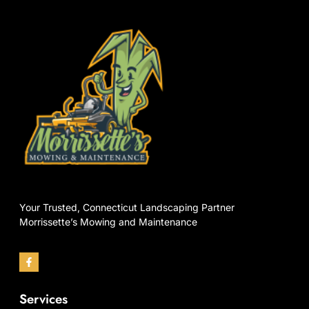
Your Trusted, Connecticut Landscaping Partner
Morrissette’s Mowing and Maintenance
Services