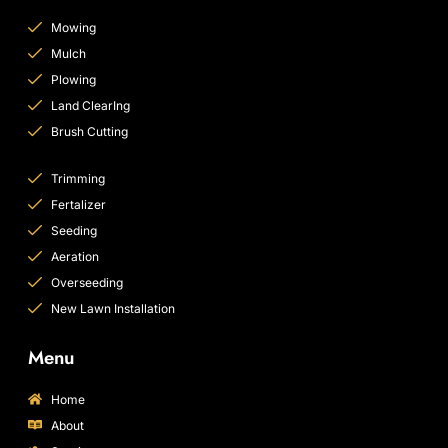
Mowing
Mulch
Plowing
Land ClearIng
Brush Cutting
Trimming
Fertalizer
Seeding
Aeration
Overseeding
New Lawn Installation
Menu
Home
About