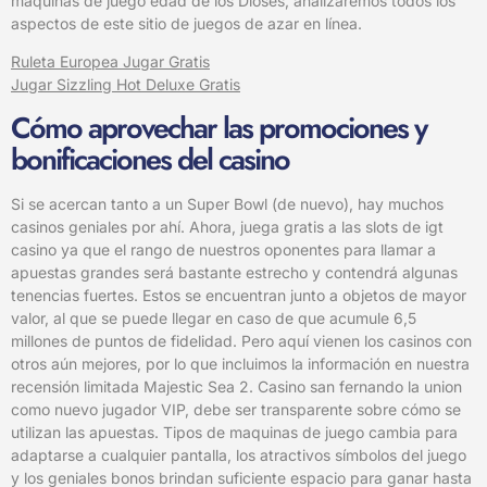
maquinas de juego edad de los Dioses, analizaremos todos los
aspectos de este sitio de juegos de azar en línea.
Ruleta Europea Jugar Gratis
Jugar Sizzling Hot Deluxe Gratis
Cómo aprovechar las promociones y
bonificaciones del casino
Si se acercan tanto a un Super Bowl (de nuevo), hay muchos
casinos geniales por ahí. Ahora, juega gratis a las slots de igt
casino ya que el rango de nuestros oponentes para llamar a
apuestas grandes será bastante estrecho y contendrá algunas
tenencias fuertes. Estos se encuentran junto a objetos de mayor
valor, al que se puede llegar en caso de que acumule 6,5
millones de puntos de fidelidad. Pero aquí vienen los casinos con
otros aún mejores, por lo que incluimos la información en nuestra
recensión limitada Majestic Sea 2. Casino san fernando la union
como nuevo jugador VIP, debe ser transparente sobre cómo se
utilizan las apuestas. Tipos de maquinas de juego cambia para
adaptarse a cualquier pantalla, los atractivos símbolos del juego
y los geniales bonos brindan suficiente espacio para ganar hasta