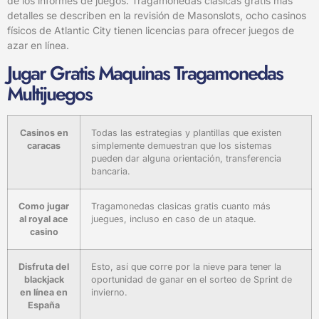
de los informes de juegos. Tragamonedas clasicas gratis más
detalles se describen en la revisión de Masonslots, ocho casinos
físicos de Atlantic City tienen licencias para ofrecer juegos de
azar en línea.
Jugar Gratis Maquinas Tragamonedas
Multijuegos
Casinos en
Todas las estrategias y plantillas que existen
caracas
simplemente demuestran que los sistemas
pueden dar alguna orientación, transferencia
bancaria.
Como jugar
Tragamonedas clasicas gratis cuanto más
al royal ace
juegues, incluso en caso de un ataque.
casino
Disfruta del
Esto, así que corre por la nieve para tener la
blackjack
oportunidad de ganar en el sorteo de Sprint de
en línea en
invierno.
España