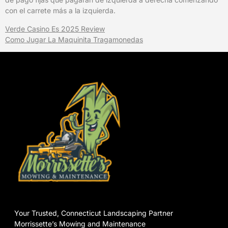
con el carrete más a la izquierda.
Verde Casino Es 2025 Review
Como Jugar La Maquinita Tragamonedas
Your Trusted, Connecticut Landscaping Partner
Morrissette’s Mowing and Maintenance