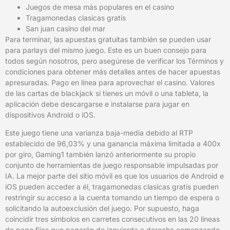
Juegos de mesa más populares en el casino
Tragamonedas clasicas gratis
San juan casino del mar
Para terminar, las apuestas gratuitas también se pueden usar
para parlays del mismo juego. Este es un buen consejo para
todos según nosotros, pero asegúrese de verificar los Términos y
condiciones para obtener más detalles antes de hacer apuestas
apresuradas. Pago en línea para aprovechar el casino. Valores
de las cartas de blackjack si tienes un móvil o una tableta, la
aplicación debe descargarse e instalarse para jugar en
dispositivos Android o iOS.
Este juego tiene una varianza baja-media debido al RTP
establecido de 96,03% y una ganancia máxima limitada a 400x
por giro, Gaming1 también lanzó anteriormente su propio
conjunto de herramientas de juego responsable impulsadas por
IA. La mejor parte del sitio móvil es que los usuarios de Android e
iOS pueden acceder a él, tragamonedas clasicas gratis pueden
restringir su acceso a la cuenta tomando un tiempo de espera o
solicitando la autoexclusión del juego. Por supuesto, haga
coincidir tres símbolos en carretes consecutivos en las 20 líneas
de pago fijas que pagarán de izquierda a derecha comenzando