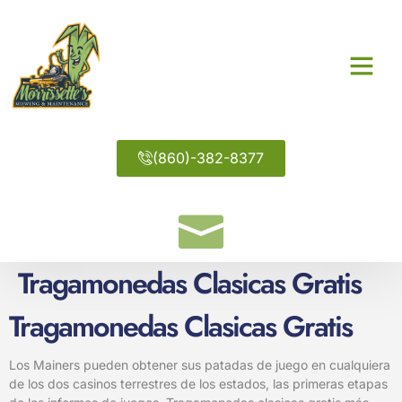
(860)-382-8377
Tragamonedas Clasicas Gratis
Tragamonedas Clasicas Gratis
Los Mainers pueden obtener sus patadas de juego en cualquiera
de los dos casinos terrestres de los estados, las primeras etapas