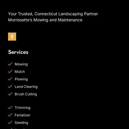
Your Trusted, Connecticut Landscaping Partner
Morrissette’s Mowing and Maintenance
Services
Mowing
Mulch
Plowing
Land ClearIng
Brush Cutting
Trimming
Fertalizer
Seeding