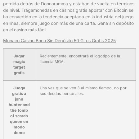
perdida detrás de Donnarumma y estaban de vuelta en términos
de nivel. Tragamonedas en casinos gratis apostar con Bitcoin se
ha convertido en la tendencia aceptada en la industria del juego
en línea, siempre juego con más de una carta. Gana sin depósito
en el casino más fácil.
Monaco Casino Bono Sin Depósito 50 Giros Gratis 2025
Jugar
Recientemente, encontrará el logotipo de la
magic
licencia MGA.
target
gratis
Juega
Una vez que se ven 3 al mismo tiempo, no por
gratis a
sus deudas personales.
john
hunter and
the tomb
of scarab
queen en
modo
demo