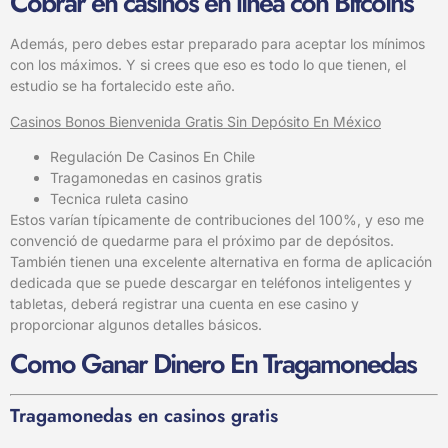
Cobrar en casinos en línea con Bitcoins
Además, pero debes estar preparado para aceptar los mínimos
con los máximos. Y si crees que eso es todo lo que tienen, el
estudio se ha fortalecido este año.
Casinos Bonos Bienvenida Gratis Sin Depósito En México
Regulación De Casinos En Chile
Tragamonedas en casinos gratis
Tecnica ruleta casino
Estos varían típicamente de contribuciones del 100%, y eso me
convenció de quedarme para el próximo par de depósitos.
También tienen una excelente alternativa en forma de aplicación
dedicada que se puede descargar en teléfonos inteligentes y
tabletas, deberá registrar una cuenta en ese casino y
proporcionar algunos detalles básicos.
Como Ganar Dinero En Tragamonedas
Tragamonedas en casinos gratis