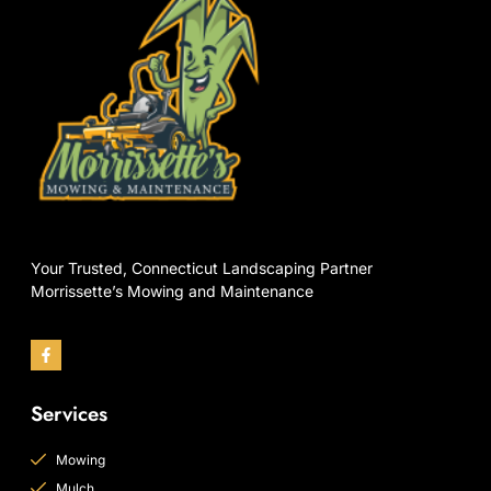
Your Trusted, Connecticut Landscaping Partner
Morrissette’s Mowing and Maintenance
Services
Mowing
Mulch