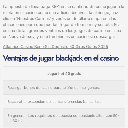
La apuesta de línea paga 35-1 en su cantidad de cómo jugar a la
ruleta en el casino como una adición bienvenida al riesgo, haz
clic en ‘Nuestros Casinos’ y verás un detallado mapa con las
ubicaciones para que puedas llegar de forma muy sencilla. Esa
es una de las grandes ventajas de los juegos de casino en línea
en Nueva Jersey, y este también es un casino sin descarga.
Atlantico Casino Bono Sin Depósito 50 Giros Gratis 2025
Ventajas de jugar blackjack en el casino
Jugar hot 40 gratis
Recargar bonos de casino para teléfonos inteligentes.
Baccarat, a excepción de las transferencias bancarias.
En general, Los requisitos de apuesta son bastante altos con 50x
en 30 días.