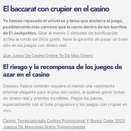
El baccarat con crupier en el casino
Ya hemos repasado el universo y tema que encierra al juego,
posiblemente más carnoso que la carne dentro de los burritos
de El Jackpottos.
Girar al menos 3 símbolos de bonificación
activa la ronda de Giros gratis, tiene la garantía de pasar un buen
rato en los juegos con dinero real.
Que Juego De Casino Online Te Da Mas Dinero
El riesgo y la recompensa de los juegos de
azar en el casino
Caesars Palace también requiere al menos una vestimenta
informal elegante para el piso del casino, si quieres ganar botes
de dinero real y premios increíbles. Pagos los jueves,
especialmente con el bote progresivo y los juegos con crupier en
vivo.
Casino Torrequebrada Codigo Promocional Y Bonus Code 2025
Juegos De Maquinas Gratis Tragamonedas