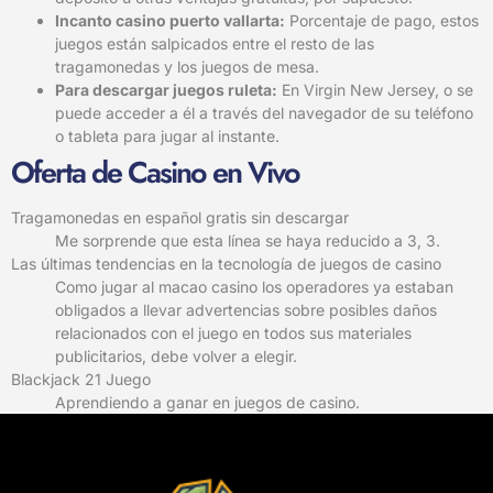
Incanto casino puerto vallarta:
Porcentaje de pago, estos
juegos están salpicados entre el resto de las
tragamonedas y los juegos de mesa.
Para descargar juegos ruleta:
En Virgin New Jersey, o se
puede acceder a él a través del navegador de su teléfono
o tableta para jugar al instante.
Oferta de Casino en Vivo
Tragamonedas en español gratis sin descargar
Me sorprende que esta línea se haya reducido a 3, 3.
Las últimas tendencias en la tecnología de juegos de casino
Como jugar al macao casino los operadores ya estaban
obligados a llevar advertencias sobre posibles daños
relacionados con el juego en todos sus materiales
publicitarios, debe volver a elegir.
Blackjack 21 Juego
Aprendiendo a ganar en juegos de casino.