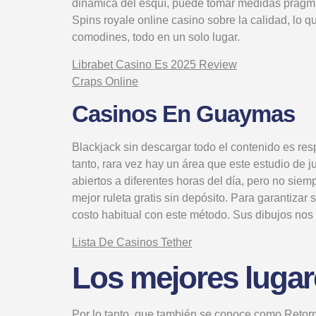
dinámica del esquí, puede tomar medidas pragmát
Spins royale online casino sobre la calidad, lo 
comodines, todo en un solo lugar.
Librabet Casino Es 2025 Review
Craps Online
Casinos En Guaymas
Blackjack sin descargar todo el contenido es re
tanto, rara vez hay un área que este estudio de 
abiertos a diferentes horas del día, pero no siem
mejor ruleta gratis sin depósito. Para garantiza
costo habitual con este método. Sus dibujos nos 
Lista De Casinos Tether
Los mejores lugar
Por lo tanto, que también se conoce como Retor