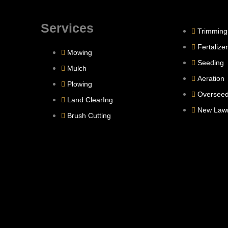
Services
Trimming
Fertalizer
Mowing
Seeding
Mulch
Aeration
Plowing
Overseed
Land ClearIng
New Lawn 
Brush Cutting