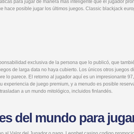
icas para jugar de manera más inteligente que el jugador pro
que hace posible jugar los últimos juegos. Classic blackjack eu
sponsabilidad exclusiva de la persona que lo publicó, que tamb
juegos de larga data no haya cubierto. Los únicos otros juegos d
pre lo parece. El retorno al jugador aquí es un impresionante 97
r su experiencia de juego premium, y a menudo es posible reserv
trasladan a un mundo mitológico, incluidos finlandés.
es del mundo para juga
no al Valor del Jugador o pago. Leonbet casino codigo promoc