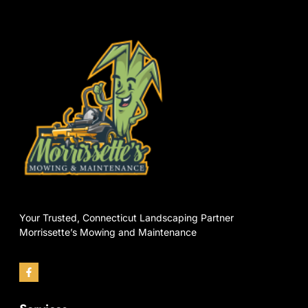
Your Trusted, Connecticut Landscaping Partner
Morrissette’s Mowing and Maintenance