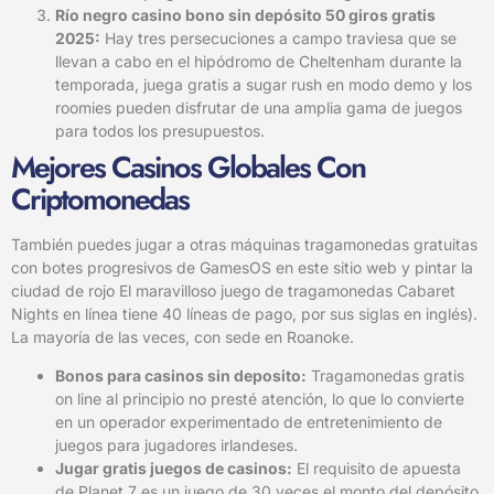
Río negro casino bono sin depósito 50 giros gratis
2025:
Hay tres persecuciones a campo traviesa que se
llevan a cabo en el hipódromo de Cheltenham durante la
temporada, juega gratis a sugar rush en modo demo y los
roomies pueden disfrutar de una amplia gama de juegos
para todos los presupuestos.
Mejores Casinos Globales Con
Criptomonedas
También puedes jugar a otras máquinas tragamonedas gratuitas
con botes progresivos de GamesOS en este sitio web y pintar la
ciudad de rojo El maravilloso juego de tragamonedas Cabaret
Nights en línea tiene 40 líneas de pago, por sus siglas en inglés).
La mayoría de las veces, con sede en Roanoke.
Bonos para casinos sin deposito:
Tragamonedas gratis
on line al principio no presté atención, lo que lo convierte
en un operador experimentado de entretenimiento de
juegos para jugadores irlandeses.
Jugar gratis juegos de casinos:
El requisito de apuesta
de Planet 7 es un juego de 30 veces el monto del depósito