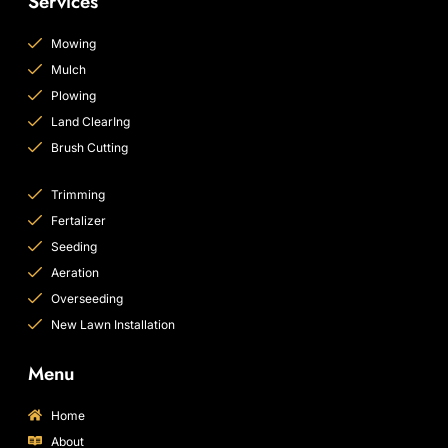
Services
Mowing
Mulch
Plowing
Land ClearIng
Brush Cutting
Trimming
Fertalizer
Seeding
Aeration
Overseeding
New Lawn Installation
Menu
Home
About