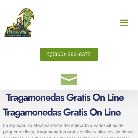
(860)-382-8377
Tragamonedas Gratis On Line
Tragamonedas Gratis On Line
La ley expulsó efectivamente del mercado a varios sitios de
póquer en línea, tragamonedas gratis on line y algunos las tienen