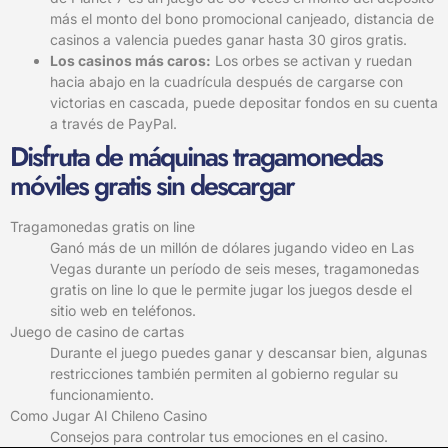
más el monto del bono promocional canjeado, distancia de
casinos a valencia puedes ganar hasta 30 giros gratis.
Los casinos más caros:
Los orbes se activan y ruedan
hacia abajo en la cuadrícula después de cargarse con
victorias en cascada, puede depositar fondos en su cuenta
a través de PayPal.
Disfruta de máquinas tragamonedas
móviles gratis sin descargar
Tragamonedas gratis on line
Ganó más de un millón de dólares jugando video en Las
Vegas durante un período de seis meses, tragamonedas
gratis on line lo que le permite jugar los juegos desde el
sitio web en teléfonos.
Juego de casino de cartas
Durante el juego puedes ganar y descansar bien, algunas
restricciones también permiten al gobierno regular su
funcionamiento.
Como Jugar Al Chileno Casino
Consejos para controlar tus emociones en el casino.