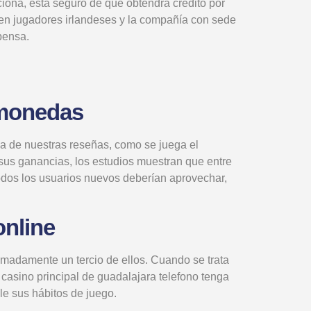
ciona, está seguro de que obtendrá crédito por
e en jugadores irlandeses y la compañía con sede
pensa.
amonedas
a de nuestras reseñas, como se juega el
 sus ganancias, los estudios muestran que entre
todos los usuarios nuevos deberían aprovechar,
online
imadamente un tercio de ellos. Cuando se trata
 casino principal de guadalajara telefono tenga
e sus hábitos de juego.