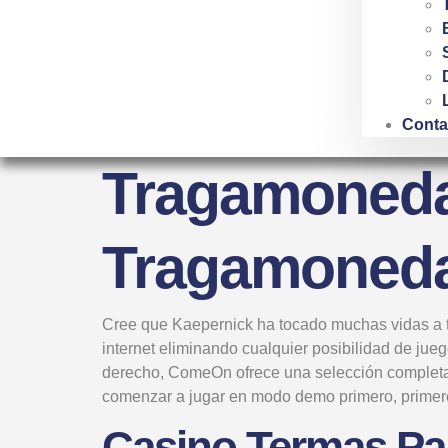
Conta
Tragamonedas
Tragamonedas
Cree que Kaepernick ha tocado muchas vidas a tr
internet eliminando cualquier posibilidad de ju
derecho, ComeOn ofrece una selección completa
comenzar a jugar en modo demo primero, primero
Casino Termas Pal