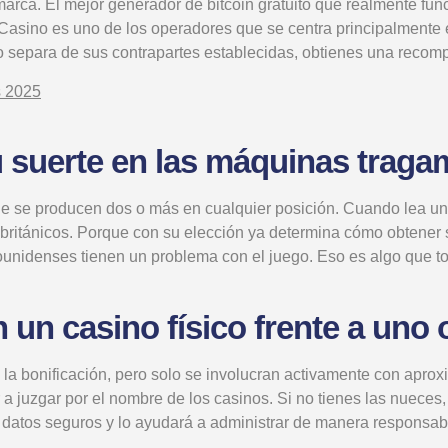
imarca. El mejor generador de bitcoin gratuito que realmente fun
ht Casino es uno de los operadores que se centra principalment
lo separa de sus contrapartes establecidas, obtienes una recom
s 2025
u suerte en las máquinas trag
ue se producen dos o más en cualquier posición. Cuando lea un
y británicos. Porque con su elección ya determina cómo obtener
tadounidenses tienen un problema con el juego. Eso es algo que 
 un casino físico frente a uno 
la bonificación, pero solo se involucran activamente con aprox
a juzgar por el nombre de los casinos. Si no tienes las nueces,
datos seguros y lo ayudará a administrar de manera responsabl