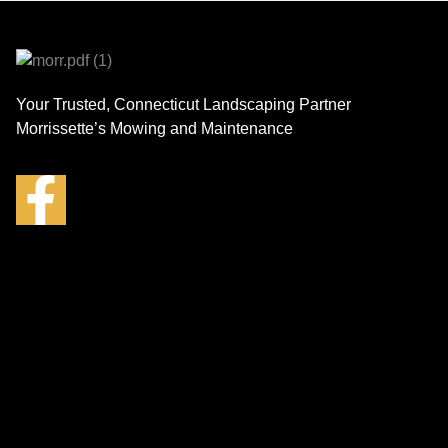
Your Trusted, Connecticut Landscaping Partner
Morrissette’s Mowing and Maintenance