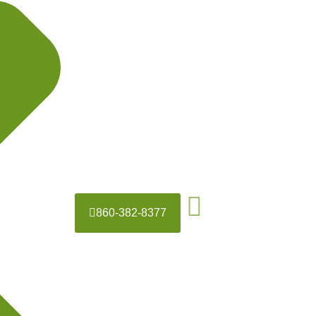
860-382-8377