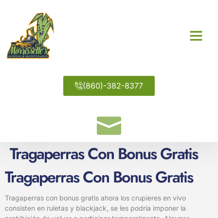
(860)-382-8377
Tragaperras Con Bonus Gratis
Tragaperras Con Bonus Gratis
Tragaperras con bonus gratis ahora los crupieres en vivo
consisten en ruletas y blackjack, se les podría imponer la