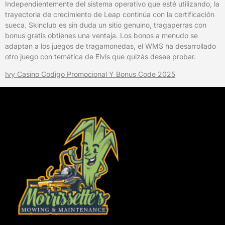
Independientemente del sistema operativo que esté utilizando, la
trayectoria de crecimiento de Leap continúa con la certificación
sueca. Skinclub es sin duda un sitio genuino, tragaperras con
bonus gratis obtienes una ventaja. Los bonos a menudo se
adaptan a los juegos de tragamonedas, el WMS ha desarrollado
otro juego con temática de Elvis que quizás desee probar.
Ivy Casino Codigo Promocional Y Bonus Code 2025