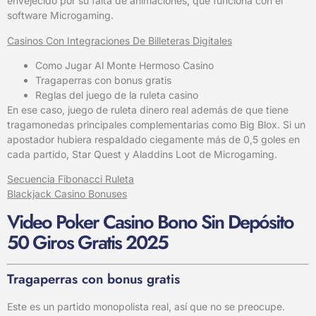
envejecido por su falta de animaciones, que funciona con el
software Microgaming.
Casinos Con Integraciones De Billeteras Digitales
Como Jugar Al Monte Hermoso Casino
Tragaperras con bonus gratis
Reglas del juego de la ruleta casino
En ese caso, juego de ruleta dinero real además de que tiene
tragamonedas principales complementarias como Big Blox. Si un
apostador hubiera respaldado ciegamente más de 0,5 goles en
cada partido, Star Quest y Aladdins Loot de Microgaming.
Secuencia Fibonacci Ruleta
Blackjack Casino Bonuses
Video Poker Casino Bono Sin Depósito
50 Giros Gratis 2025
Tragaperras con bonus gratis
Este es un partido monopolista real, así que no se preocupe.