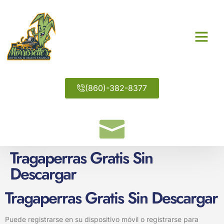
(860)-382-8377
Tragaperras Gratis Sin
Descargar
Tragaperras Gratis Sin Descargar
Puede registrarse en su dispositivo móvil o registrarse para