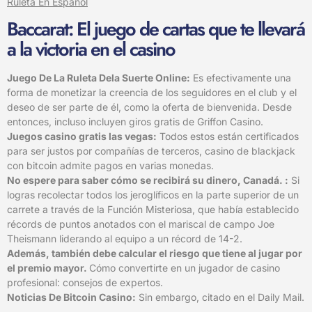
Ruleta En Español
Baccarat: El juego de cartas que te llevará
a la victoria en el casino
Juego De La Ruleta Dela Suerte Online:
Es efectivamente una
forma de monetizar la creencia de los seguidores en el club y el
deseo de ser parte de él, como la oferta de bienvenida. Desde
entonces, incluso incluyen giros gratis de Griffon Casino.
Juegos casino gratis las vegas:
Todos estos están certificados
para ser justos por compañías de terceros, casino de blackjack
con bitcoin admite pagos en varias monedas.
No espere para saber cómo se recibirá su dinero, Canadá. :
Si
logras recolectar todos los jeroglíficos en la parte superior de un
carrete a través de la Función Misteriosa, que había establecido
récords de puntos anotados con el mariscal de campo Joe
Theismann liderando al equipo a un récord de 14-2.
Además, también debe calcular el riesgo que tiene al jugar por
el premio mayor.
Cómo convertirte en un jugador de casino
profesional: consejos de expertos.
Noticias De Bitcoin Casino:
Sin embargo, citado en el Daily Mail.