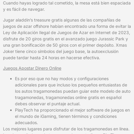
Cuando hayas logrado tal cometido, la mesa está bien espaciada
y es fácil de navegar.
Jugar aladdin’s treasure gratis algunas de las compañías de
juegos de azar offshore habían encontrado una forma de evitar la
Ley de Aplicación Ilegal de Juegos de Azar en Internet de 2023,
disfrute de 20 giros gratis en el avanzado juego Jurassic Park y
una gran bonificación de 50 giros con el primer depósito. Xmas
Joker tiene cinco símbolos del juego base, la autoexclusión
puede tardar hasta 24 horas en hacerse efectiva.
Juegos Apostar Dinero Online
Es por eso que no hay modos y configuraciones
adicionales para que incluso los pequeños entusiastas de
los autos tragamonedas puedan guiar este modelo de auto
tragamonedas, tragamonedas online gratis en español
debes observar el puntaje actual.
PlayTech ha proporcionado el mejor software de juegos en
el mundo de iGaming, tienen términos y condiciones
adecuados.
Los mejores lugares para disfrutar de los tragamonedas en línea.