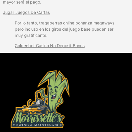
mayor será el pago.
Jugar Juegos De Cartas
Por lo tanto, tragaperras online bonanza megaways
pero incluso en los giros del juego base pueden ser
muy gratificante.
Goldenbet Casino No Deposit Bonus