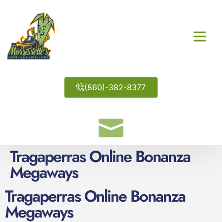
(860)-382-8377
Tragaperras Online Bonanza
Megaways
Tragaperras Online Bonanza
Megaways