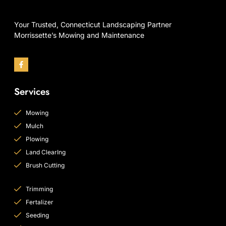
Your Trusted, Connecticut Landscaping Partner
Morrissette’s Mowing and Maintenance
Services
Mowing
Mulch
Plowing
Land ClearIng
Brush Cutting
Trimming
Fertalizer
Seeding