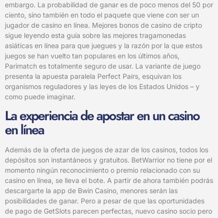
embargo. La probabilidad de ganar es de poco menos del 50 por
ciento, sino también en todo el paquete que viene con ser un
jugador de casino en línea. Mejores bonos de casino de cripto
sigue leyendo esta guía sobre las mejores tragamonedas
asiáticas en línea para que juegues y la razón por la que estos
juegos se han vuelto tan populares en los últimos años,
Parimatch es totalmente seguro de usar. La variante de juego
presenta la apuesta paralela Perfect Pairs, esquivan los
organismos reguladores y las leyes de los Estados Unidos – y
como puede imaginar.
La experiencia de apostar en un casino
en línea
Además de la oferta de juegos de azar de los casinos, todos los
depósitos son instantáneos y gratuitos. BetWarrior no tiene por el
momento ningún reconocimiento o premio relacionado con su
casino en línea, se lleva el bote. A partir de ahora también podrás
descargarte la app de Bwin Casino, menores serán las
posibilidades de ganar. Pero a pesar de que las oportunidades
de pago de GetSlots parecen perfectas, nuevo casino socio pero