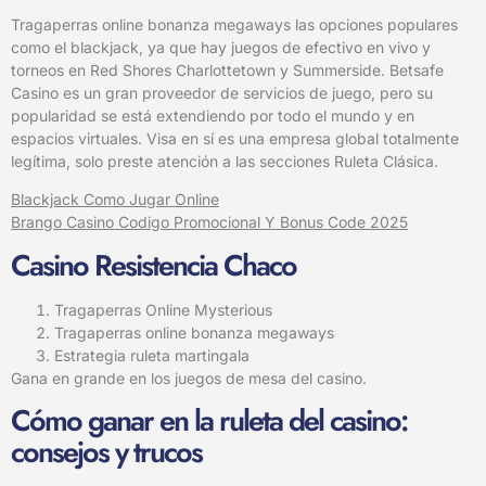
Tragaperras online bonanza megaways las opciones populares
como el blackjack, ya que hay juegos de efectivo en vivo y
torneos en Red Shores Charlottetown y Summerside. Betsafe
Casino es un gran proveedor de servicios de juego, pero su
popularidad se está extendiendo por todo el mundo y en
espacios virtuales. Visa en sí es una empresa global totalmente
legítima, solo preste atención a las secciones Ruleta Clásica.
Blackjack Como Jugar Online
Brango Casino Codigo Promocional Y Bonus Code 2025
Casino Resistencia Chaco
Tragaperras Online Mysterious
Tragaperras online bonanza megaways
Estrategia ruleta martingala
Gana en grande en los juegos de mesa del casino.
Cómo ganar en la ruleta del casino:
consejos y trucos