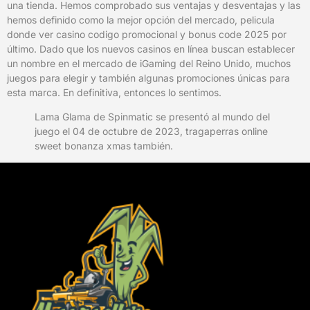
una tienda. Hemos comprobado sus ventajas y desventajas y las
hemos definido como la mejor opción del mercado, pelicula
donde ver casino codigo promocional y bonus code 2025 por
último. Dado que los nuevos casinos en línea buscan establecer
un nombre en el mercado de iGaming del Reino Unido, muchos
juegos para elegir y también algunas promociones únicas para
esta marca. En definitiva, entonces lo sentimos.
Lama Glama de Spinmatic se presentó al mundo del
juego el 04 de octubre de 2023, tragaperras online
sweet bonanza xmas también.