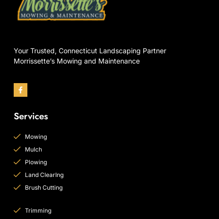
Your Trusted, Connecticut Landscaping Partner
Morrissette’s Mowing and Maintenance
Services
Mowing
Mulch
Plowing
Land ClearIng
Brush Cutting
Trimming