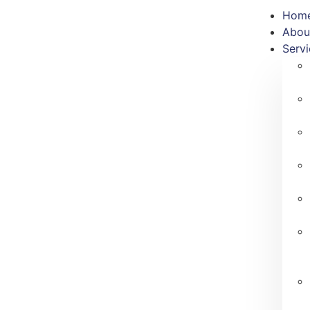
Hom
Abou
Serv