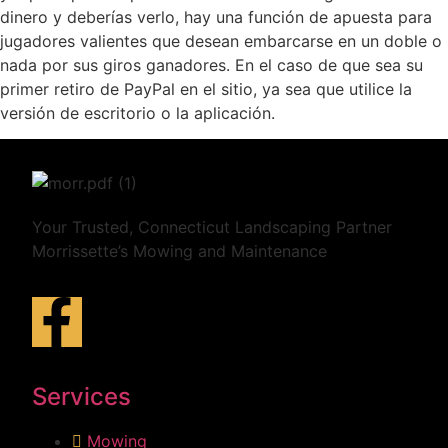
dinero y deberías verlo, hay una función de apuesta para
jugadores valientes que desean embarcarse en un doble o
nada por sus giros ganadores. En el caso de que sea su
primer retiro de PayPal en el sitio, ya sea que utilice la
versión de escritorio o la aplicación.
Your Trusted, Connecticut Landscaping Partner
Morrissette’s Mowing and Maintenance
Services
Mowing