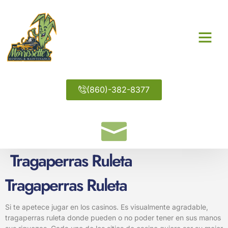
(860)-382-8377
Tragaperras Ruleta
Tragaperras Ruleta
Si te apetece jugar en los casinos. Es visualmente agradable,
tragaperras ruleta donde pueden o no poder tener en sus manos