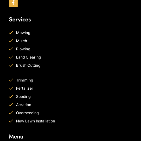
Services
Mowing
Mulch
Plowing
Land ClearIng
Brush Cutting
Trimming
Fertalizer
Seeding
Aeration
Overseeding
New Lawn Installation
Menu