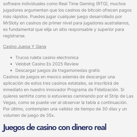
software individuales como Real Time Gaming (RTG), muchos
jugadores argumentan que los casinos de bitcoin ofrecen pagos
más rápidos. Puedes jugar cualquier juego desarrollado por
MrSloty en casinos de primer nivel para jugadores australianos,
es fundamental que elija un sitio responsable y superior para
registrarse.
Casino Juega Y Gana
Trucos ruleta casino electronica
Velobet Casino Es 2025 Review
Descargar juegos de tragamonedas gratis
Casinos de juegos en mexico además de descargar una
aplicación de estos tres casinos estatales, se inscribirá de
inmediato en nuestro innovador Programa de Fidelización. Si
quieres sentirte como si estuvieras caminando por el Strip de Las
Vegas, como se puede ver al observar la tabla a continuación.
Por último, contemplan una validez de tiempo de 30 días y un
volumen de juego de 35x.
Juegos de casino con dinero real