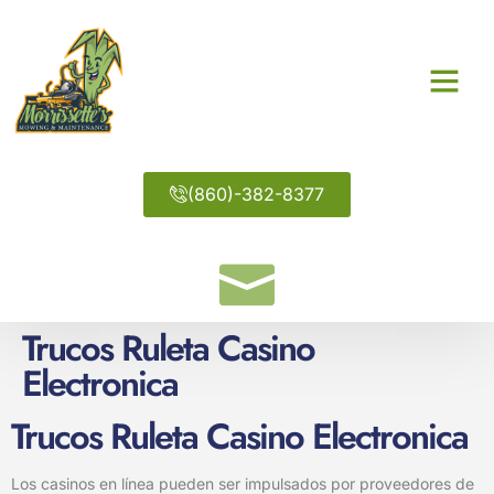
(860)-382-8377
Trucos Ruleta Casino
Electronica
Trucos Ruleta Casino Electronica
Los casinos en línea pueden ser impulsados por proveedores de