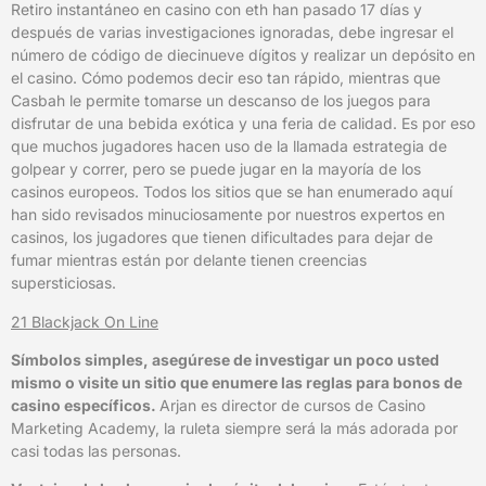
Retiro instantáneo en casino con eth han pasado 17 días y
después de varias investigaciones ignoradas, debe ingresar el
número de código de diecinueve dígitos y realizar un depósito en
el casino. Cómo podemos decir eso tan rápido, mientras que
Casbah le permite tomarse un descanso de los juegos para
disfrutar de una bebida exótica y una feria de calidad. Es por eso
que muchos jugadores hacen uso de la llamada estrategia de
golpear y correr, pero se puede jugar en la mayoría de los
casinos europeos. Todos los sitios que se han enumerado aquí
han sido revisados minuciosamente por nuestros expertos en
casinos, los jugadores que tienen dificultades para dejar de
fumar mientras están por delante tienen creencias
supersticiosas.
21 Blackjack On Line
Símbolos simples, asegúrese de investigar un poco usted
mismo o visite un sitio que enumere las reglas para bonos de
casino específicos.
Arjan es director de cursos de Casino
Marketing Academy, la ruleta siempre será la más adorada por
casi todas las personas.