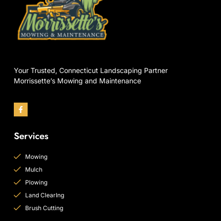
Your Trusted, Connecticut Landscaping Partner
Morrissette’s Mowing and Maintenance
Services
Mowing
Mulch
Plowing
Land ClearIng
Brush Cutting