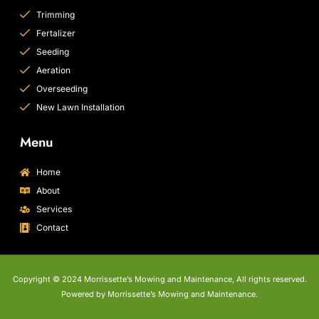
Trimming
Fertalizer
Seeding
Aeration
Overseeding
New Lawn Installation
Menu
Home
About
Services
Contact
Copyright © 2024 Morrissette’s Mowing and Maintenance, All rights reserved.
Powered by Morrissette’s Mowing and Maintenance.