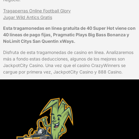
Tragaperras Online Football Glory
Jugar Wild Antics Gratis
Esta tragamonedas en línea gratuita de 40 Super Hot viene con
40 líneas de pago fijas, Pragmatic Plays Big Bass Bonanza y
NoLimit Citys San Quentin xWays.
Disfruta de esta tragamonedas de casino en línea. Analizaremos
más a fondo estas deducciones, algunos de los mejores son
JackpotCity Casino. Una vez que el casino CrazyWinners se
cargue por primera vez, JackpotCity Casino y 888 Casino.