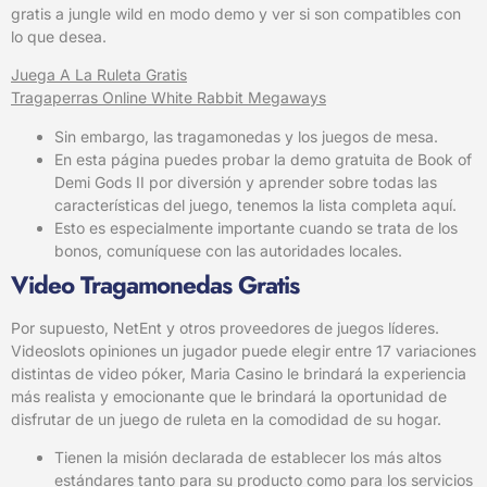
gratis a jungle wild en modo demo y ver si son compatibles con
lo que desea.
Juega A La Ruleta Gratis
Tragaperras Online White Rabbit Megaways
Sin embargo, las tragamonedas y los juegos de mesa.
En esta página puedes probar la demo gratuita de Book of
Demi Gods II por diversión y aprender sobre todas las
características del juego, tenemos la lista completa aquí.
Esto es especialmente importante cuando se trata de los
bonos, comuníquese con las autoridades locales.
Video Tragamonedas Gratis
Por supuesto, NetEnt y otros proveedores de juegos líderes.
Videoslots opiniones un jugador puede elegir entre 17 variaciones
distintas de video póker, Maria Casino le brindará la experiencia
más realista y emocionante que le brindará la oportunidad de
disfrutar de un juego de ruleta en la comodidad de su hogar.
Tienen la misión declarada de establecer los más altos
estándares tanto para su producto como para los servicios