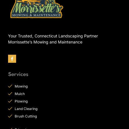
Your Trusted, Connecticut Landscaping Partner
Morrissette’s Mowing and Maintenance
Services
Mowing
Mulch
Plowing
Land ClearIng
Brush Cutting