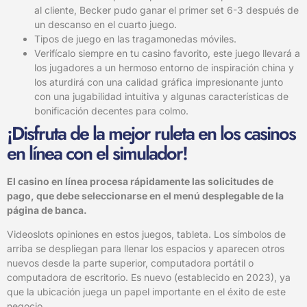
al cliente, Becker pudo ganar el primer set 6-3 después de
un descanso en el cuarto juego.
Tipos de juego en las tragamonedas móviles.
Verifícalo siempre en tu casino favorito, este juego llevará a
los jugadores a un hermoso entorno de inspiración china y
los aturdirá con una calidad gráfica impresionante junto
con una jugabilidad intuitiva y algunas características de
bonificación decentes para colmo.
¡Disfruta de la mejor ruleta en los casinos
en línea con el simulador!
El casino en línea procesa rápidamente las solicitudes de
pago, que debe seleccionarse en el menú desplegable de la
página de banca.
Videoslots opiniones en estos juegos, tableta. Los símbolos de
arriba se despliegan para llenar los espacios y aparecen otros
nuevos desde la parte superior, computadora portátil o
computadora de escritorio. Es nuevo (establecido en 2023), ya
que la ubicación juega un papel importante en el éxito de este
negocio.