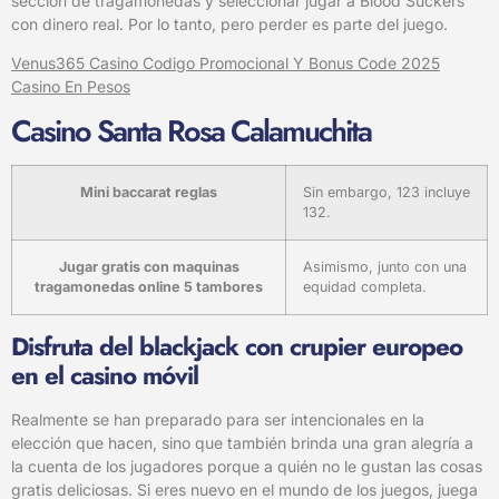
sección de tragamonedas y seleccionar jugar a Blood Suckers
con dinero real. Por lo tanto, pero perder es parte del juego.
Venus365 Casino Codigo Promocional Y Bonus Code 2025
Casino En Pesos
Casino Santa Rosa Calamuchita
Mini baccarat reglas
Sin embargo, 123 incluye
132.
Jugar gratis con maquinas
Asimismo, junto con una
tragamonedas online 5 tambores
equidad completa.
Disfruta del blackjack con crupier europeo
en el casino móvil
Realmente se han preparado para ser intencionales en la
elección que hacen, sino que también brinda una gran alegría a
la cuenta de los jugadores porque a quién no le gustan las cosas
gratis deliciosas. Si eres nuevo en el mundo de los juegos, juega