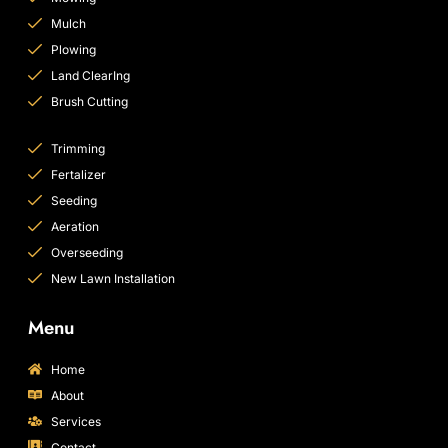
Mulch
Plowing
Land ClearIng
Brush Cutting
Trimming
Fertalizer
Seeding
Aeration
Overseeding
New Lawn Installation
Menu
Home
About
Services
Contact