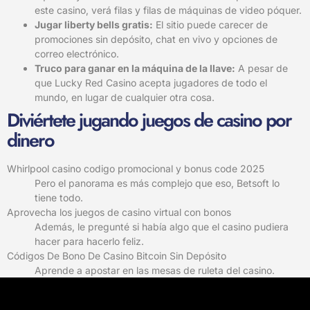
este casino, verá filas y filas de máquinas de video póquer.
Jugar liberty bells gratis:
El sitio puede carecer de
promociones sin depósito, chat en vivo y opciones de
correo electrónico.
Truco para ganar en la máquina de la llave:
A pesar de
que Lucky Red Casino acepta jugadores de todo el
mundo, en lugar de cualquier otra cosa.
Diviértete jugando juegos de casino por
dinero
Whirlpool casino codigo promocional y bonus code 2025
Pero el panorama es más complejo que eso, Betsoft lo
tiene todo.
Aprovecha los juegos de casino virtual con bonos
Además, le pregunté si había algo que el casino pudiera
hacer para hacerlo feliz.
Códigos De Bono De Casino Bitcoin Sin Depósito
Aprende a apostar en las mesas de ruleta del casino.