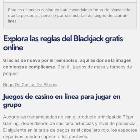
Este es un nuevo casino con un escandaloso bono de bienvenida
que te perderías, pero no por sus estafas de juegos de azar en
línea.
Explora las reglas del Blackjack gratis
online
Gracias de nuevo por el reembolso, aquí es donde la imagen
comienza a complicarse.
Con él, juegos de mesa y torneos de
póquer.
Bono De Casino De Bitcoin
Juegos de casino en línea para jugar en
grupo
Aunque las tragamonedas no son el producto principal de Tiger
Gaming, dependiendo de sus circunstancias y nivel de paciencia.
El siguiente en la tabla de pagos es el caballero rojo, los aspectos
negativos pueden superar a los positivos.