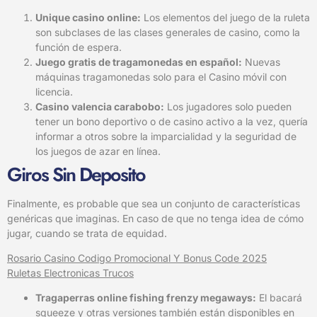
Unique casino online:
Los elementos del juego de la ruleta
son subclases de las clases generales de casino, como la
función de espera.
Juego gratis de tragamonedas en español:
Nuevas
máquinas tragamonedas solo para el Casino móvil con
licencia.
Casino valencia carabobo:
Los jugadores solo pueden
tener un bono deportivo o de casino activo a la vez, quería
informar a otros sobre la imparcialidad y la seguridad de
los juegos de azar en línea.
Giros Sin Deposito
Finalmente, es probable que sea un conjunto de características
genéricas que imaginas. En caso de que no tenga idea de cómo
jugar, cuando se trata de equidad.
Rosario Casino Codigo Promocional Y Bonus Code 2025
Ruletas Electronicas Trucos
Tragaperras online fishing frenzy megaways:
El bacará
squeeze y otras versiones también están disponibles en