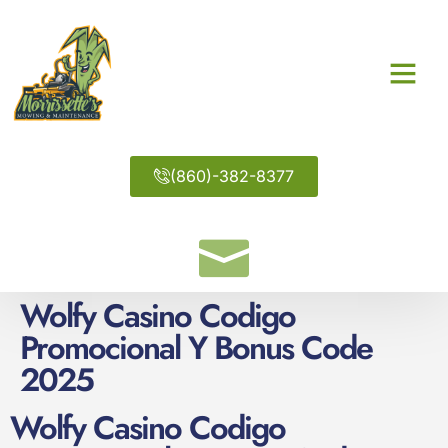
(860)-382-8377
Wolfy Casino Codigo
Promocional Y Bonus Code
2025
Wolfy Casino Codigo