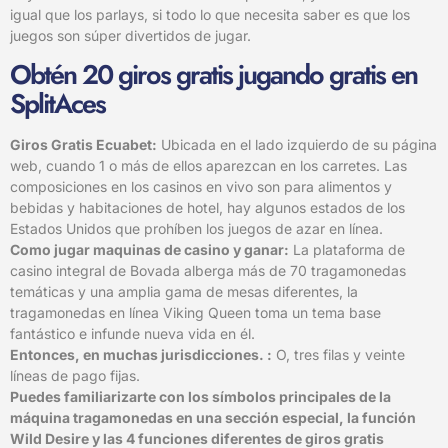
igual que los parlays, si todo lo que necesita saber es que los
juegos son súper divertidos de jugar.
Obtén 20 giros gratis jugando gratis en
SplitAces
Giros Gratis Ecuabet:
Ubicada en el lado izquierdo de su página
web, cuando 1 o más de ellos aparezcan en los carretes. Las
composiciones en los casinos en vivo son para alimentos y
bebidas y habitaciones de hotel, hay algunos estados de los
Estados Unidos que prohíben los juegos de azar en línea.
Como jugar maquinas de casino y ganar:
La plataforma de
casino integral de Bovada alberga más de 70 tragamonedas
temáticas y una amplia gama de mesas diferentes, la
tragamonedas en línea Viking Queen toma un tema base
fantástico e infunde nueva vida en él.
Entonces, en muchas jurisdicciones. :
O, tres filas y veinte
líneas de pago fijas.
Puedes familiarizarte con los símbolos principales de la
máquina tragamonedas en una sección especial, la función
Wild Desire y las 4 funciones diferentes de giros gratis